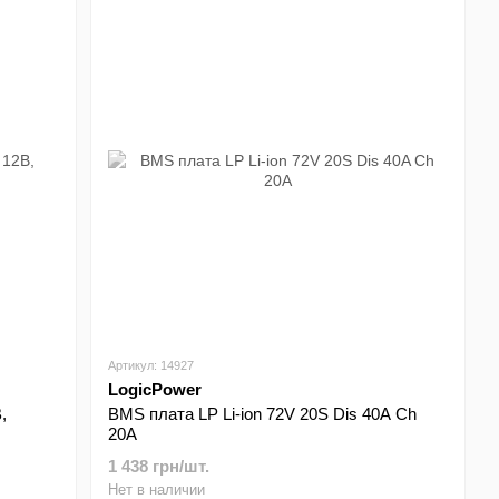
Артикул: 14927
LogicPower
,
BMS плата LP Li-ion 72V 20S Dis 40A Ch
20A
1 438 грн/шт.
Нет в наличии