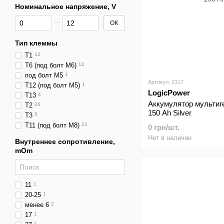
Номинальное напряжение, V
От Номинальное напряжение, V
До Номинальное напряжение, V
OK
Тип клеммы
T1
12
Т6 (под болт М6)
12
под болт М5
1
Артикул: 2317
T12 (под болт М5)
1
LogicPower
Т13
4
Аккумулятор мультиг
T2
26
150 Ah Silver
T3
5
T11 (под болт М8)
21
0 грн/шт.
Нет в наличии
Внутреннее сопротивление,
mOm
11
1
20-25
1
менее 6
2
17
1
1