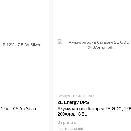
Артикул: 2E-GDC12-200
2E Energy UPS
2V - 7.5 Ah Silver
Акумуляторна батарея 2E GDC, 12В
200А•год, GEL
0 грн/шт.
Нет в наличии