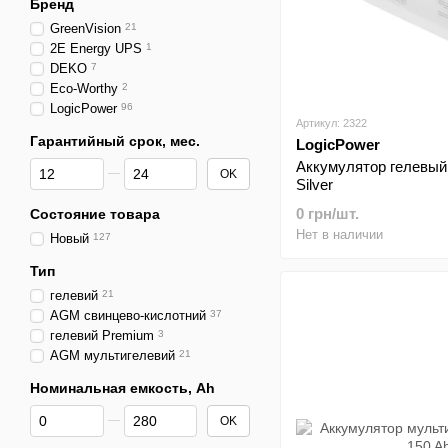
Бренд
GreenVision
21
2E Energy UPS
1
DEKO
7
Eco-Worthy
2
LogicPower
96
Артикул: 2322
Гарантийный срок, мес.
LogicPower
От Гарантийный срок, мес.
До Гарантийный срок, мес.
Аккумулятор гелевый 
OK
Silver
0 грн/шт.
Состояние товара
Нет в наличии
Новый
127
Тип
гелевий
21
AGM свинцево-кислотний
37
гелевий Premium
3
AGM мультигелевий
21
Номинальная емкость, Ah
От Номинальная емкость, Ah
До Номинальная емкость, Ah
OK