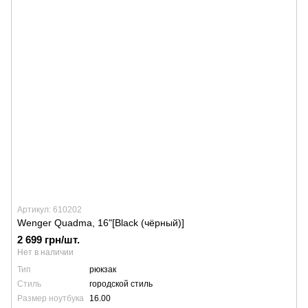
Артикул: 610202
Wenger Quadma, 16"[Black (чёрный)]
2 699 грн/шт.
Нет в наличии
Тип
рюкзак
Стиль
городской стиль
Размер ноутбука
16.00