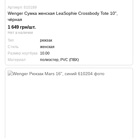
Артикул: 610189
Wenger Сумка женская LeaSophie Crossbody Tote 10",
чёрная
1 649 грн/шт.
Нет в наличии
Тип
рюкзак
Стиль
женская
Размер ноутбука
10.00
Материал
полиэстер, PVC (ПВХ)