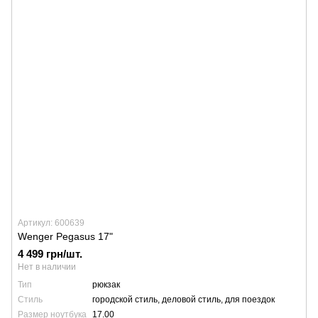
Артикул: 600639
Wenger Pegasus 17"
4 499 грн/шт.
Нет в наличии
Тип
рюкзак
Стиль
городской стиль, деловой стиль, для поездок
Размер ноутбука
17.00