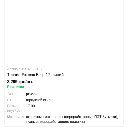
Артикул: BKBZ17-X-B
Tucano Рюкзак Bizip 17, синий
3 299 грн/шт.
В наличии
Тип
рюкзак
Стиль
городской стиль
Размер
17.00
ноутбука
Материал
вторичные материалы (переработанные ПЭТ-бутылки),
ткань из переработанного пластика