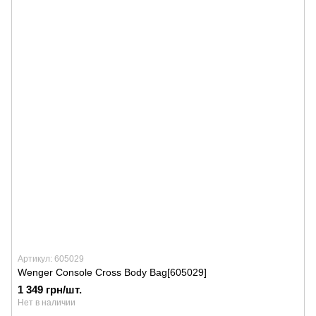
Артикул: 605029
Wenger Console Cross Body Bag[605029]
1 349 грн/шт.
Нет в наличии