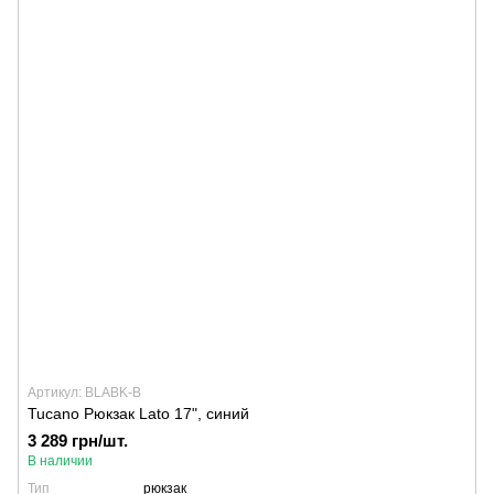
Артикул: BLABK-B
Tucano Рюкзак Lato 17", синий
3 289 грн/шт.
В наличии
Тип
рюкзак