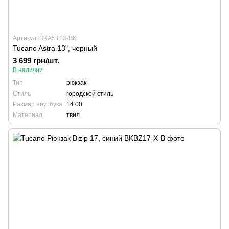
Артикул: BKAST13-BK
Tucano Astra 13", черный
3 699 грн/шт.
В наличии
Тип
рюкзак
Стиль
городской стиль
Размер ноутбука
14.00
Материал
твил