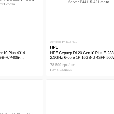
Артикул: P44115-421
HPE
n10 Plus 4314
HPE Сервер DL20 Gen10 Plus E-233
GB-R/P408i-
2.9GHz 6-core 1P 16GB-U 4SFF 50
P+ OCP3/8SFF BC
Server
78 500 грн/шт.
Нет в наличии