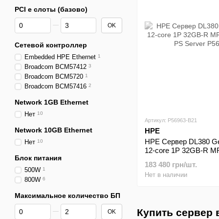
PCI e слоты (базово)
От PCI e слоты (базово)
До PCI e слоты (базово)
OK
Сетевой контроллер
Embedded HPE Ethernet
1
Broadcom BCM57412
3
Broadcom BCM5720
1
Broadcom BCM57416
2
Network 1GB Ethernet
Нет
10
Артикул: P56963-B21
Network 10GB Ethernet
HPE
HPE Сервер DL380 G
Нет
10
12-core 1P 32GB-R M
Блок питания
800W PS Server
183 480 грн/шт.
500W
1
Нет в наличии
800W
6
Максимальное количество БП
От Максимальное количество БП
До Максимальное количество БП
Купить сервер 
OK