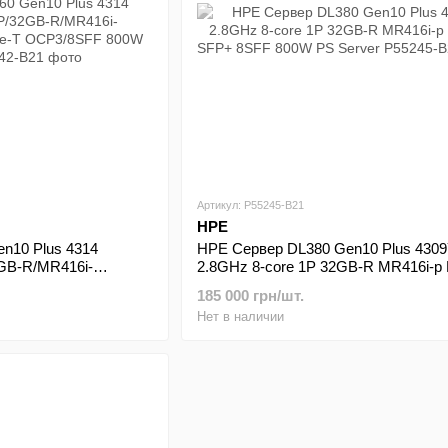
Артикул: P55245-B21
HPE
n10 Plus 4314
HPE Сервер DL380 Gen10 Plus 430
2GB-R/MR416i-
2.8GHz 8-core 1P 32GB-R MR416i-p
se-T OCP3/8SFF 800W
SFP+ 8SFF 800W PS Server
185 000 грн/шт.
Нет в наличии