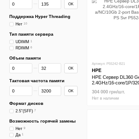
От Максимальная мощность
До Максимальная мощность
OK
Поддержка Hyper Threading
Нет
10
Тип памяти сервера
UDIMM
1
RDIMM
6
Объем памяти
Артикул: P55242-B21
От Объем памяти
До Объем памяти
OK
HPE
HPE Сервер DL360 Ge
Тактовая частота памяти
2.4GHz/16-core/1P/3
a/NC/10Gb 2-port Ba
От Тактовая частота памяти
До Тактовая частота памяти
OK
304 000 грн/шт.
PS Svr
Нет в наличии
Формат дисков
2.5"(SFF)
7
Возможность горячей замены
Нет
9
Да
1