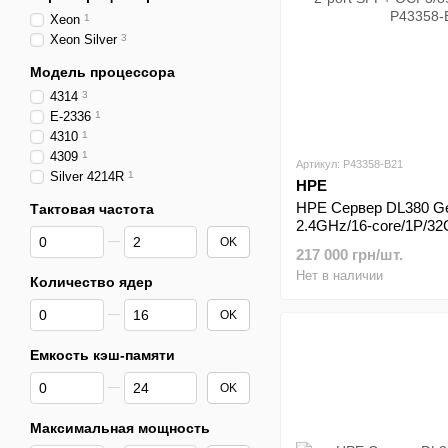
Xeon
1
Xeon Silver
3
Модель процессора
4314
3
E-2336
1
4310
1
4309
1
Артикул: P43358-B21
Silver 4214R
1
HPE
HPE Сервер DL380 Ge
Тактовая частота
2.4GHz/16-core/1P/32
От Тактовая частота
До Тактовая частота
OK
a/NC/10Gb 2-port SF
217 000 грн/шт.
800W PS Svr
Нет в наличии
Количество ядер
От Количество ядер
До Количество ядер
OK
Емкость кэш-памяти
От Емкость кэш-памяти
До Емкость кэш-памяти
OK
Максимальная мощность