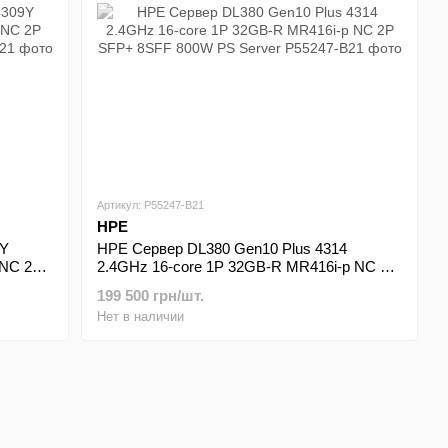
Артикул: P55247-B21
HPE
9Y
HPE Сервер DL380 Gen10 Plus 4314
 NC 2P
2.4GHz 16-core 1P 32GB-R MR416i-p NC 2P
SFP+ 8SFF 800W PS Server
199 500 грн/шт.
Нет в наличии