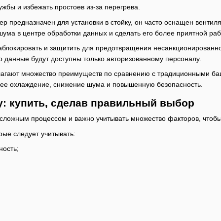
ужбы и избежать простоев из-за перегрева.
ер предназначен для установки в стойку, он часто оснащен венти
шума в центре обработки данных и сделать его более приятной ра
заблокировать и защитить для предотвращения несанкционированн
то данные будут доступны только авторизованному персоналу.
агают множество преимуществ по сравнению с традиционными баш
ее охлаждение, снижение шума и повышенную безопасность.
у: купить, сделав правильный выбор
 сложным процессом и важно учитывать множество факторов, чтоб
ые следует учитывать:
ность;