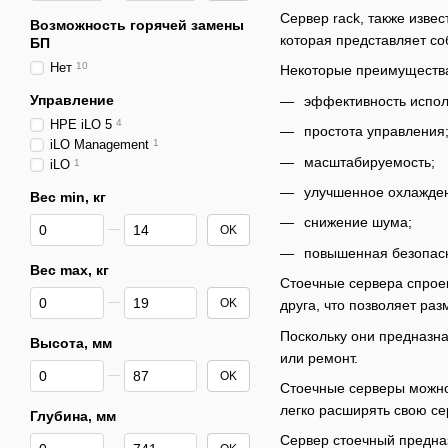
Сервер rack, также изве
Возможность горячей замены
которая представляет со
БП
Нет
10
Некоторые преимущества
Управление
эффективность испол
HPE iLO 5
4
простота управления
iLO Management
1
масштабируемость;
iLO
1
улучшенное охлажде
Вес min, кг
От Вес min, кг
До Вес min, кг
снижение шума;
OK
повышенная безопасн
Вес max, кг
Стоечные сервера спроек
От Вес max, кг
До Вес max, кг
OK
друга, что позволяет ра
Поскольку они предназна
Высота, мм
или ремонт.
От Высота, мм
До Высота, мм
OK
Стоечные серверы можно 
легко расширять свою с
Глубина, мм
Сервер стоечный предназ
От Глубина, мм
До Глубина, мм