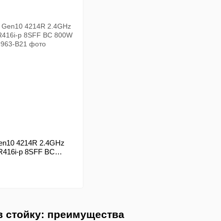
en10 4214R 2.4GHz
R416i-p 8SFF BC
в стойку: преимущества