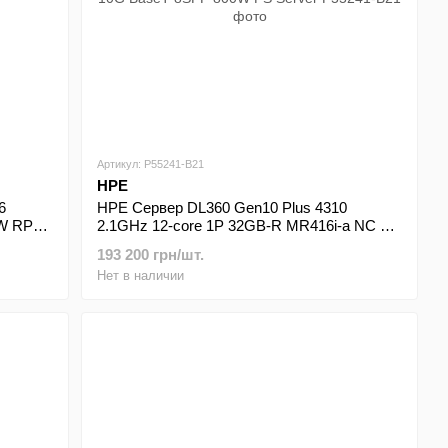
Артикул: P55241-B21
HPE
6
HPE Сервер DL360 Gen10 Plus 4310
0W RPS
2.1GHz 12-core 1P 32GB-R MR416i-a NC 2P
10G BaseT 8SFF 800W PS Server
193 200 грн/шт.
Нет в наличии