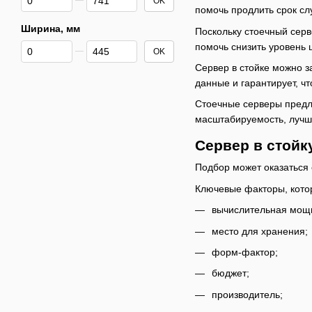
OK
помочь продлить срок сл
Ширина, мм
Поскольку стоечный серв
От Ширина, мм
До Ширина, мм
помочь снизить уровень 
OK
Сервер в стойке можно 
данные и гарантирует, ч
Стоечные серверы предл
масштабируемость, лучш
Сервер в стойк
Подбор может оказаться
Ключевые факторы, котор
вычислительная мощ
место для хранения;
форм-фактор;
бюджет;
производитель;