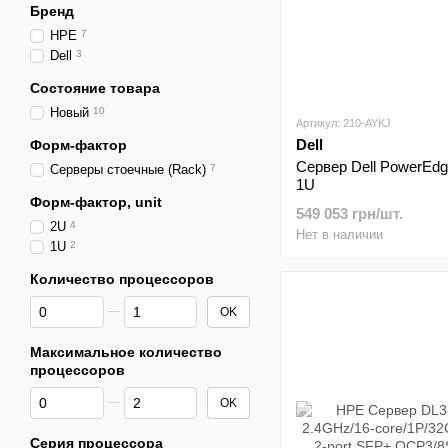
Бренд
HPE
7
Dell
3
Состояние товара
Новый
10
Артикул: 210-AYKJ
Dell
Форм-фактор
Сервер Dell PowerEdg
Серверы стоечные (Rack)
7
1U
Форм-фактор, unit
549 053 грн/шт.
2U
4
Нет в наличии
1U
2
Количество процессоров
От Количество процессоров
До Количество процессоров
OK
Максимальное количество
процессоров
От Максимальное количество процессоров
До Максимальное количество процессоров
OK
Серия процессора