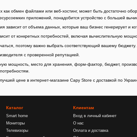
их как обмен файлами или веб-хостинг, может быть достаточно об
ресурсоемких приложений, понадобится устройство с большей выч
я зависит от объема данных, которые ваш бизнес генерирует и к
исит от конкретных потребностей, включая вычислительную мощно
ичаться, поэтому важно выбрать соответствующий вашему бюджету
изводителя с проверенной репутацией.
ую мощность, место для хранения, форм-фактор, бюджет, произво
 потребностям.
лучшей цене в интернет-магазине Capy Store с доставкой по Украи
Каталог
Клиентам
Smart home
Вход в личный кабинет
Мониторы
О нас
Телевизоры
Оплата и доставка