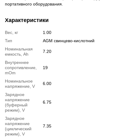
портативного оборудования.
Характеристики
Вес, кг
1.00
Тип
AGM свинцево-кислотний
Номинальная
7.20
емкость, Ah
Внутреннее
сопротивление,
19
mOm
Номинальное
6.00
напряжение, V
Зарядное
напряжение
6.75
(буферный
режим), V
Зарядное
напряжение
7.35
(циклический
режим), V