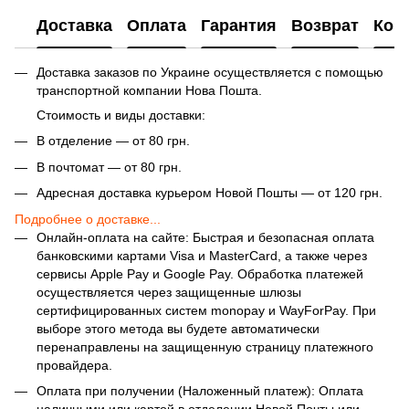
Доставка
Оплата
Гарантия
Возврат
Кон
Доставка заказов по Украине осуществляется с помощью
транспортной компании Нова Пошта.
Стоимость и виды доставки:
В отделение — от 80 грн.
В почтомат — от 80 грн.
Адресная доставка курьером Новой Пошты — от 120 грн.
Подробнее о доставке...
Онлайн-оплата на сайте: Быстрая и безопасная оплата
банковскими картами Visa и MasterCard, а также через
сервисы Apple Pay и Google Pay. Обработка платежей
осуществляется через защищенные шлюзы
сертифицированных систем monopay и WayForPay. При
выборе этого метода вы будете автоматически
перенаправлены на защищенную страницу платежного
провайдера.
Оплата при получении (Наложенный платеж): Оплата
наличными или картой в отделении Новой Почты или