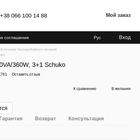
+38 066 100 14 88
Мой заказ
Вход
ое соглашение
Рус
Источники бесперебойного питания
uko
0VA/360W, 3+1 Schuko
X761
Оставить отзыв
К сравнению
В желания
тся
Гарантия
Возврат
Консультация