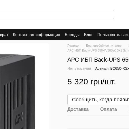
врат
Контактная информация
Бренды
Блог
Пользовательск
 магазине
Главная
Бесперебойное питание
APC ИБП Back-UPS 650VA/360W, 3+1 Sch
APC ИБП Back-UPS 65
Нет в наличии
Артикул: BC650-RS
5 320 грн/шт.
Сообщить, когда появи
Доставка
Оплата