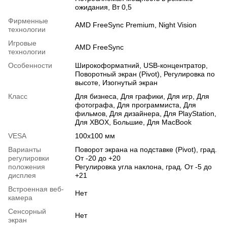
ожидания, Вт 0,5
Фирменные
AMD FreeSync Premium, Night Vision
технологии
Игровые
AMD FreeSync
технологии
Особенности
Широкоформатний
,
USB-концентратор
,
Поворотный экран (Pivot)
,
Регулировка по
высоте
,
Изогнутый экран
Класс
Для бизнеса
,
Для графики
,
Для игр
,
Для
фотографа
,
Для программиста
,
Для
фильмов
,
Для дизайнера
,
Для PlayStation
,
Для XBOX
,
Большие
,
Для MacBook
VESA
100х100 мм
Варианты
Поворот экрана на подставке (Pivot), град.
регулировки
От -20 до +20
положения
Регулировка угла наклона, град. От -5 до
дисплея
+21
Встроенная веб-
Нет
камера
Сенсорный
Нет
экран