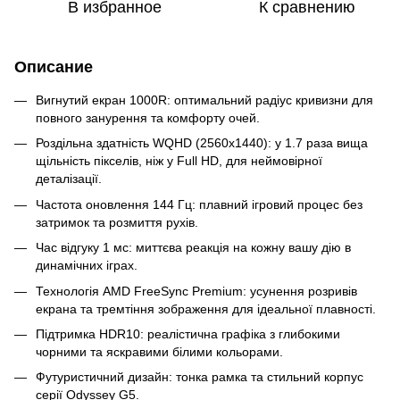
В избранное
К сравнению
Описание
Вигнутий екран 1000R: оптимальний радіус кривизни для
повного занурення та комфорту очей.
Роздільна здатність WQHD (2560x1440): у 1.7 раза вища
щільність пікселів, ніж у Full HD, для неймовірної
деталізації.
Частота оновлення 144 Гц: плавний ігровий процес без
затримок та розмиття рухів.
Час відгуку 1 мс: миттєва реакція на кожну вашу дію в
динамічних іграх.
Технологія AMD FreeSync Premium: усунення розривів
екрана та тремтіння зображення для ідеальної плавності.
Підтримка HDR10: реалістична графіка з глибокими
чорними та яскравими білими кольорами.
Футуристичний дизайн: тонка рамка та стильний корпус
серії Odyssey G5.