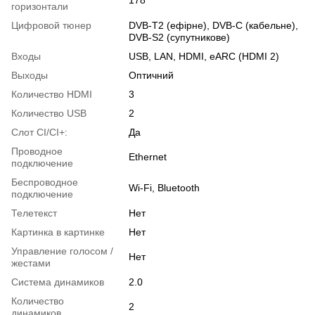
178
горизонтали
Цифровой тюнер
DVB-T2 (ефірне), DVB-C (кабельне),
DVB-S2 (супутникове)
Входы
USB, LAN, HDMI, eARC (HDMI 2)
Выходы
Оптичний
Количество HDMI
3
Количество USB
2
Слот CI/CI+:
Да
Проводное
Ethernet
подключение
Беспроводное
Wi-Fi, Bluetooth
подключение
Телетекст
Нет
Картинка в картинке
Нет
Управление голосом /
Нет
жестами
Система динамиков
2.0
Количество
2
динамиков