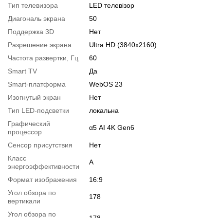
Тип телевизора
LED телевізор
Диагональ экрана
50
Поддержка 3D
Нет
Разрешение экрана
Ultra HD (3840x2160)
Частота развертки, Гц
60
Smart TV
Да
Smart-платформа
WebOS 23
Изогнутый экран
Нет
Тип LED-подсветки
локальна
Графический
α5 AI 4K Gen6
процессор
Сенсор присутствия
Нет
Класс
A
энергоэффективности
Формат изображения
16:9
Угол обзора по
178
вертикали
Угол обзора по