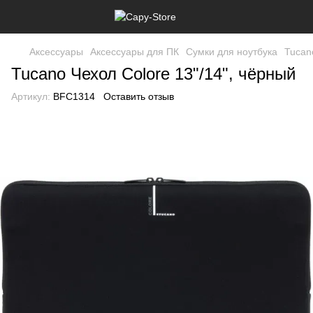
Аксессуары
Аксессуары для ПК
Сумки для ноутбука
Tucan
Tucano Чехол Colore 13"/14", чёрный
Артикул:
BFC1314
Оставить отзыв