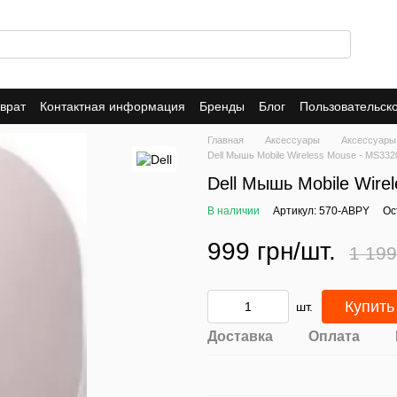
врат
Контактная информация
Бренды
Блог
Пользовательск
 магазине
Главная
Аксессуары
Аксессуары
Dell Мышь Mobile Wireless Mouse - MS332
Dell Мышь Mobile Wire
В наличии
Артикул: 570-ABPY
Ос
999 грн/шт.
1 199
Купить
шт.
Доставка
Оплата