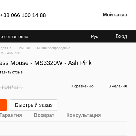
+38 066 100 14 88
Мой заказ
Вход
ое соглашение
Рус
 для ПК
Мышки
Мыши беспроводные
0W - Ash Pink
less Mouse - MS3320W - Ash Pink
тавить отзыв
 грн/шт.
К сравнению
В желания
Быстрый заказ
Гарантия
Возврат
Консультация