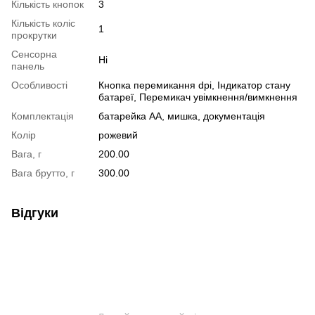
Кількість кнопок
3
Кількість коліс
1
прокрутки
Сенсорна
Ні
панель
Особливості
Кнопка перемикання dpi, Індикатор стану
батареї, Перемикач увімкнення/вимкнення
Комплектація
батарейка АА, мишка, документація
Колір
рожевий
Вага, г
200.00
Вага брутто, г
300.00
Відгуки