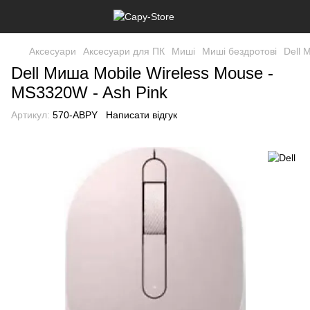
Аксесуари
Аксесуари для ПК
Миші
Миші бездротові
Dell 
Dell Миша Mobile Wireless Mouse -
MS3320W - Ash Pink
Артикул:
570-ABPY
Написати відгук