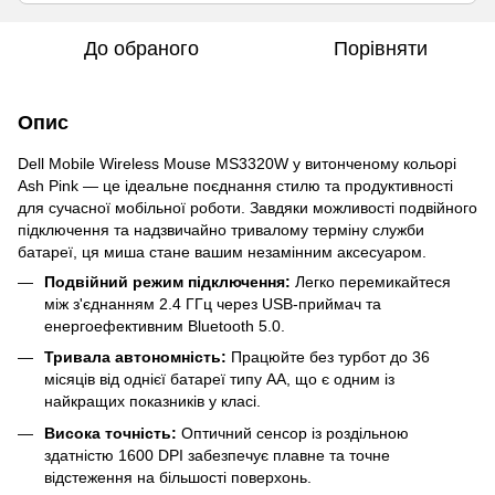
До обраного
Порівняти
Опис
Dell Mobile Wireless Mouse MS3320W у витонченому кольорі
Ash Pink — це ідеальне поєднання стилю та продуктивності
для сучасної мобільної роботи. Завдяки можливості подвійного
підключення та надзвичайно тривалому терміну служби
батареї, ця миша стане вашим незамінним аксесуаром.
Подвійний режим підключення:
Легко перемикайтеся
між з'єднанням 2.4 ГГц через USB-приймач та
енергоефективним Bluetooth 5.0.
Тривала автономність:
Працюйте без турбот до 36
місяців від однієї батареї типу AA, що є одним із
найкращих показників у класі.
Висока точність:
Оптичний сенсор із роздільною
здатністю 1600 DPI забезпечує плавне та точне
відстеження на більшості поверхонь.