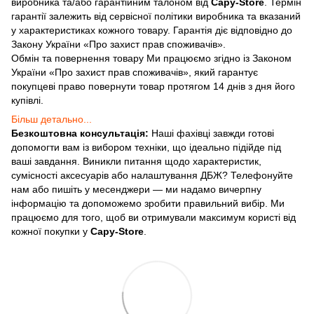
виробника та/або гарантійним талоном від
Capy-Store
. Термін
гарантії залежить від сервісної політики виробника та вказаний
у характеристиках кожного товару. Гарантія діє відповідно до
Закону України «Про захист прав споживачів».
Обмін та повернення товару Ми працюємо згідно із Законом
України «Про захист прав споживачів», який гарантує
покупцеві право повернути товар протягом 14 днів з дня його
купівлі.
Більш детально...
Безкоштовна консультація:
Наші фахівці завжди готові
допомогти вам із вибором техніки, що ідеально підійде під
ваші завдання. Виникли питання щодо характеристик,
сумісності аксесуарів або налаштування ДБЖ? Телефонуйте
нам або пишіть у месенджери — ми надамо вичерпну
інформацію та допоможемо зробити правильний вибір. Ми
працюємо для того, щоб ви отримували максимум користі від
кожної покупки у
Capy-Store
.