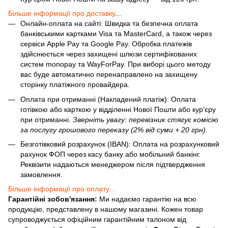
Більше інформації про доставку
...
Онлайн-оплата на сайті: Швидка та безпечна оплата
банківськими картками Visa та MasterCard, а також через
сервіси Apple Pay та Google Pay. Обробка платежів
здійснюється через захищені шлюзи сертифікованих
систем monopay та WayForPay. При виборі цього методу
вас буде автоматично перенаправлено на захищену
сторінку платіжного провайдера.
Оплата при отриманні (Накладений платіж): Оплата
готівкою або карткою у відділенні Нової Пошти або кур'єру
при отриманні.
Зверніть увагу: перевізник стягує комісію
за послугу грошового переказу (2% від суми + 20 грн).
Безготівковий розрахунок (IBAN): Оплата на розрахунковий
рахунок ФОП через касу банку або мобільний банкінг.
Реквізити надаються менеджером після підтвердження
замовлення.
Більше інформації про оплату...
Гарантійні зобов'язання:
Ми надаємо гарантію на всю
продукцію, представлену в нашому магазині. Кожен товар
супроводжується офіційним гарантійним талоном від