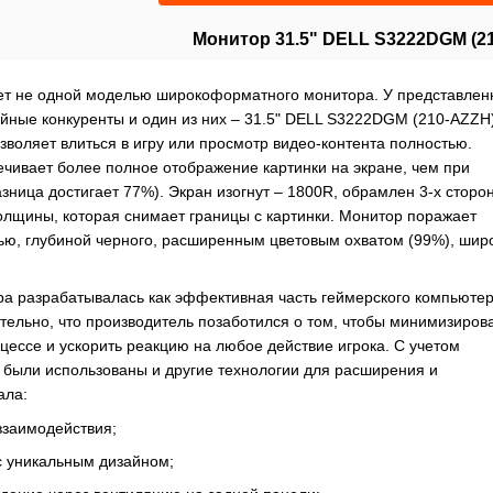
Монитор 31.5" DELL S3222DGM (2
т не одной моделью широкоформатного монитора. У представлен
ойные конкуренты и один из них – 31.5" DELL S3222DGM (210-AZZH)
воляет влиться в игру или просмотр видео-контента полностью.
чивает более полное отображение картинки на экране, чем при
азница достигает 77%). Экран изогнут – 1800R, обрамлен 3-х сторо
лщины, которая снимает границы с картинки. Монитор поражает
тью, глубиной черного, расширенным цветовым охватом (99%), шир
а разрабатывалась как эффективная часть геймерского компьюте
тельно, что производитель позаботился о том, чтобы минимизиров
цессе и ускорить реакцию на любое действие игрока. С учетом
 были использованы и другие технологии для расширения и
ала:
взаимодействия;
с уникальным дизайном;