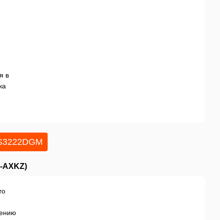
я в
ка
 S3222DGM
0-AXKZ)
то
шению