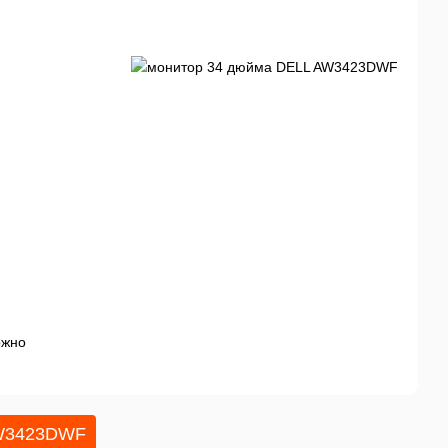
ожно
AW3423DWF