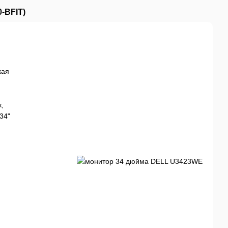
-BFIT)
кая
,
34"