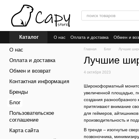
Перейти к основному контенту
Каталог
О нас
Оплата и доставка
Обмен и воз
Договор публичной оферты
Отзывы о
О нас
Главная
Блог
Лучшие шир
Лучшие ши
Оплата и доставка
Обмен и возврат
4 октября 2023
Контактная информация
Широкоформатный монитор
Бренды
увеличенной площадью, п
создания разнообразного 
Блог
притягивают внимание св
Пользовательское
для геймеров, айтишников 
соглашение
производительность и под
В тренде – изогнутые све
Карта сайта
позвоночника, минимизиру