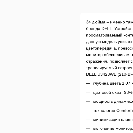
34 дюйма – именно так
бренда DELL. Устройст
просматриваемый конте
данную модель уникаль
цветопередача, превос
монитор обеспечивает 
отражения, позволяет с
транслируемый встроен
DELL U3423WE (210-BFI
глубина цвета 1,07 
цветовой охват 98%
мощность динамиков
технология ComfortV
минимизация влияни
включение монитора