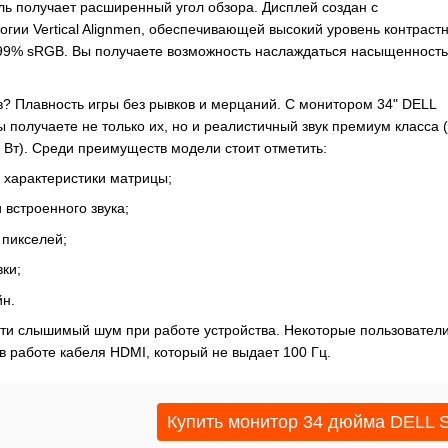
ль получает расширенный угол обзора. Дисплей создан с
гии Vertical Alignmen, обеспечивающей высокий уровень контраст
 99% sRGB. Вы получаете возможность наслаждаться насыщенност
в? Плавность игры без рывков и мерцаний. С монитором 34" DELL
получаете не только их, но и реалистичный звук премиум класса (
 Вт). Среди преимуществ модели стоит отметить:
и характеристики матрицы;
 встроенного звука;
 пикселей;
ки;
йн.
ти слышимый шум при работе устройства. Некоторые пользовател
в работе кабеля HDMI, который не выдает 100 Гц.
Купить монитор 34 дюйма DELL