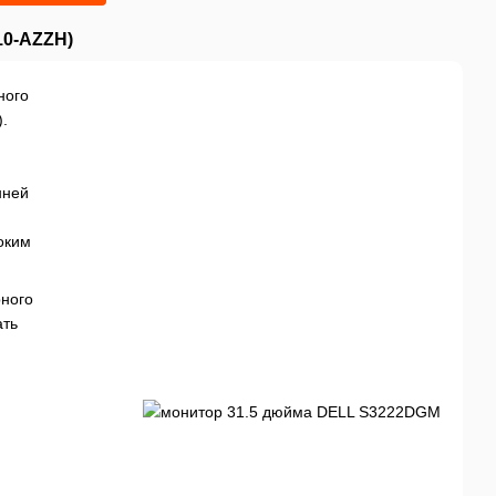
10-AZZH)
ного
.
нней
оким
рного
ать