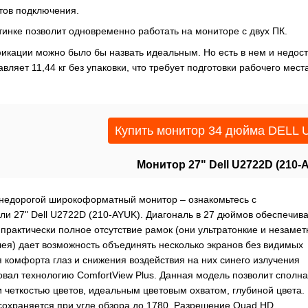
тов подключения.
тинке позволит одновременно работать на мониторе с двух ПК.
кации можно было бы назвать идеальным. Но есть в нем и недост
вляет 11,44 кг без упаковки, что требует подготовки рабочего мест
Купить монитор 34 дюйма DELL
Монитор 27" Dell U2722D (210-
недорогой широкоформатный монитор – ознакомьтесь с
ли 27" Dell U2722D (210-AYUK). Диагональ в 27 дюймов обеспечив
 практически полное отсутствие рамок (они ультратонкие и незаме
лея) дает возможность объединять несколько экранов без видимых
 комфорта глаз и снижения воздействия на них синего излучения
овал технологию ComfortView Plus. Данная модель позволит сполна
 четкостью цветов, идеальным цветовым охватом, глубиной цвета.
сохраняется при угле обзора до 1780. Разрешение Quad HD