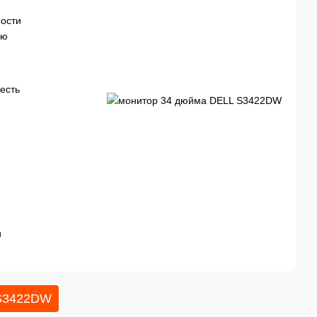
ности
ью
есть
и
 S3422DW