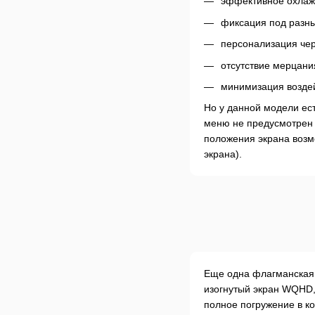
эффективное охлаж
фиксация под разн
персонализация чер
отсутствие мерцани
минимизация воздей
Но у данной модели есть
меню не предусмотрен у
положения экрана возмо
экрана).
Еще одна флагманская 
изогнутый экран WQHD,
полное погружение в к