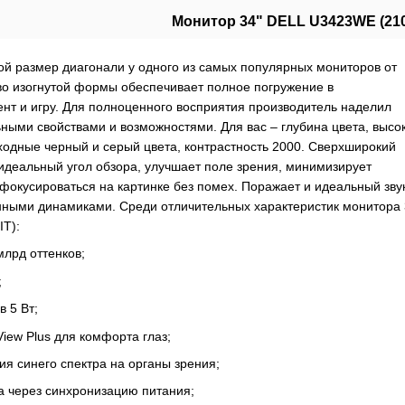
Монитор 34" DELL U3423WE (210
ой размер диагонали у одного из самых популярных мониторов от
во изогнутой формы обеспечивает полное погружение в
нт и игру. Для полноценного восприятия производитель наделил
ными свойствами и возможностями. Для вас – глубина цвета, высо
ходные черный и серый цвета, контрастность 2000. Сверхширокий
идеальный угол обзора, улучшает поле зрения, минимизирует
фокусироваться на картинке без помех. Поражает и идеальный звук
ными динамиками. Среди отличительных характеристик монитора 
T):
млрд оттенков;
;
 5 Вт;
iew Plus для комфорта глаз;
я синего спектра на органы зрения;
 через синхронизацию питания;