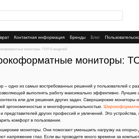
врат
Контактная информация
Бренды
Блог
Пользовательск
 магазине
окоформатные мониторы: ТОП-5 моделей
рокоформатные мониторы: Т
 – одно из самых востребованных решений у пользователей с ра
озволяющей выполнять работу максимально эффективно. Лучшие ш
контента или для решения других задач. Сверхширокие мониторы 
оей эргономичностью и многофункциональностью.
Широкоформатн
и представителей других профессий и увлечений. Это устройства, 
арить комфорт в пользовании.
рхширокие мониторы. Они помогают уменьшить нагрузку на опорно-
ют напряжение глаз. Если вы проводите много времени за компью