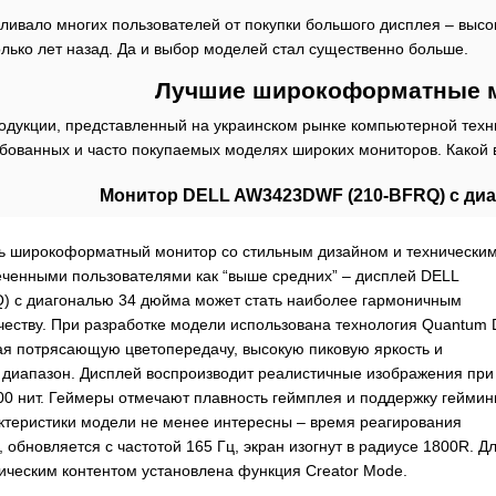
вливало многих пользователей от покупки большого дисплея – выс
лько лет назад. Да и выбор моделей стал существенно больше.
Лучшие широкоформатные 
дукции, представленный на украинском рынке компьютерной техни
бованных и часто покупаемых моделях широких мониторов. Какой 
Монитор DELL AW3423DWF (210-BFRQ) с ди
ть широкоформатный монитор со стильным дизайном и технически
еченными пользователями как “выше средних” – дисплей DELL
 с диагональю 34 дюйма может стать наиболее гармоничным
честву. При разработке модели использована технология Quantum 
ая потрясающую цветопередачу, высокую пиковую яркость и
диапазон. Дисплей воспроизводит реалистичные изображения при
00 нит. Геймеры отмечают плавность геймплея и поддержку геймин
ктеристики модели не менее интересны – время реагирования
, обновляется с частотой 165 Гц, экран изогнут в радиусе 1800R. Д
фическим контентом установлена функция Creator Mode.