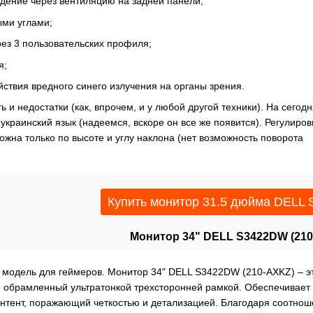
дение через вентиляцию на задней панели;
ыми углами;
ез 3 пользовательских профиля;
я;
ствия вредного синего излучения на органы зрения.
 и недостатки (как, впрочем, и у любой другой техники). На сегодн
краинский язык (надеемся, вскоре он все же появится). Регулиров
жна только по высоте и углу наклона (нет возможность поворота
Купить монитор 31.5 дюйма DELL
Монитор 34" DELL S3422DW (21
модель для геймеров. Монитор 34" DELL S3422DW (210-AXKZ) – э
 обрамленный ультратонкой трехсторонней рамкой. Обеспечивает
онтент, поражающий четкостью и детализацией. Благодаря соотно