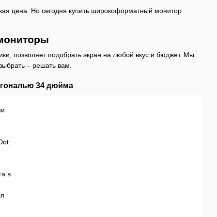
окая цена. Но сегодня купить широкоформатный монитор
мониторы
ки, позволяет подобрать экран на любой вкус и бюджет. Мы
выбрать – решать вам.
агональю 34 дюйма
ми
Dot
га в
ля