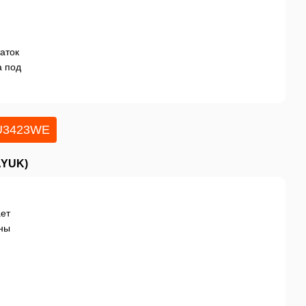
аток
а под
 U3423WE
AYUK)
ает
тны