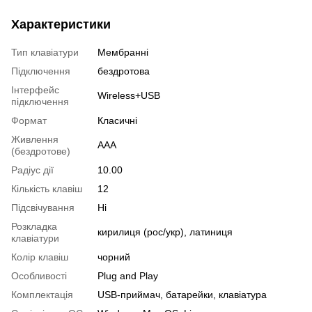
Характеристики
Тип клавіатури
Мембранні
Підключення
бездротова
Інтерфейс
Wireless+USB
підключення
Формат
Класичні
Живлення
ААА
(бездротове)
Радіус дії
10.00
Кількість клавіш
12
Підсвічування
Ні
Розкладка
кирилиця (рос/укр), латиниця
клавіатури
Колір клавіш
чорний
Особливості
Plug and Play
Комплектація
USB-приймач, батарейки, клавіатура