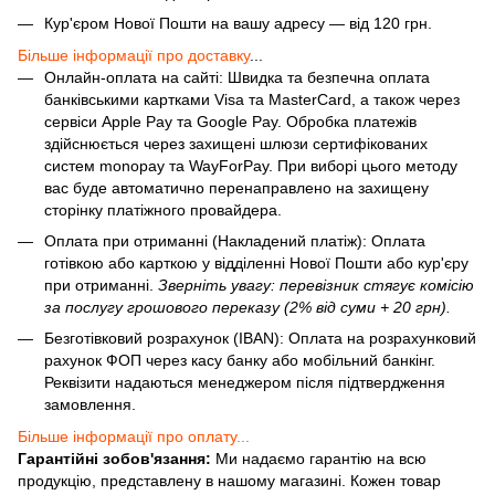
Кур'єром Нової Пошти на вашу адресу — від 120 грн.
Більше інформації про доставку
...
Онлайн-оплата на сайті: Швидка та безпечна оплата
банківськими картками Visa та MasterCard, а також через
сервіси Apple Pay та Google Pay. Обробка платежів
здійснюється через захищені шлюзи сертифікованих
систем monopay та WayForPay. При виборі цього методу
вас буде автоматично перенаправлено на захищену
сторінку платіжного провайдера.
Оплата при отриманні (Накладений платіж): Оплата
готівкою або карткою у відділенні Нової Пошти або кур'єру
при отриманні.
Зверніть увагу: перевізник стягує комісію
за послугу грошового переказу (2% від суми + 20 грн).
Безготівковий розрахунок (IBAN): Оплата на розрахунковий
рахунок ФОП через касу банку або мобільний банкінг.
Реквізити надаються менеджером після підтвердження
замовлення.
Більше інформації про оплату...
Гарантійні зобов'язання:
Ми надаємо гарантію на всю
продукцію, представлену в нашому магазині. Кожен товар