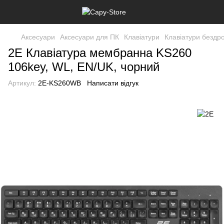
Аксесуари
Аксесуари для ПК
Клавіатури
Клавіатури бездро
2E Клавіатура мембранна KS260
106key, WL, EN/UK, чорний
Артикул:
2E-KS260WB
Написати відгук