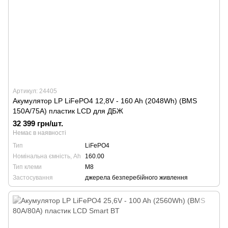
Артикул: 24405
Акумулятор LP LiFePO4 12,8V - 160 Ah (2048Wh) (BMS
150A/75А) пластик LCD для ДБЖ
32 399 грн/шт.
Немає в наявності
Тип
LiFePO4
Номінальна ємність, Ah
160.00
Тип клеми
М8
Застосування
джерела безперебійного живлення