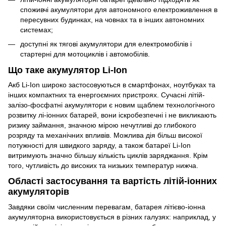
споживчі акумулятори для автономного електроживлення в
пересувних будинках, на човнах та в інших автономних
системах;
доступні як тягові акумулятори для електромобілів і
стартерні для мотоциклів і автомобілів.
Що таке акумулятор Li-Ion
Акб Li-Ion широко застосовуються в смартфонах, ноутбуках та
інших компактних та енергоємних пристроях. Сучасні літій-
залізо-фосфатні акумулятори є новим щаблем технологічного
розвитку лі-іонних батарей, вони іскробезпечні і не викликають
ризику займання, значною мірою нечутливі до глибокого
розряду та механічних впливів. Можлива дія більш високої
потужності для швидкого заряду, а також батареї Li-Ion
витримують значно більшу кількість циклів заряджання. Крім
того, чутливість до високих та низьких температур нижча.
Області застосування та вартість літій-іонних
акумуляторів
Завдяки своїм численним перевагам, батарея літієво-іонна
акумуляторна використовується в різних галузях: наприклад, у