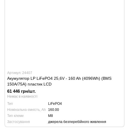
Артикул: 24407
Акумулятор LP LiFePO4 25,6V - 160 Ah (4096Wh) (BMS
150A/75А) пластик LCD
61 446 грн/шт.
Немає в наявності
Тип
LiFePO4
Номінальна ємність, Ah
160.00
Тип клеми
М8
Застосування
джерела безперебійного живлення