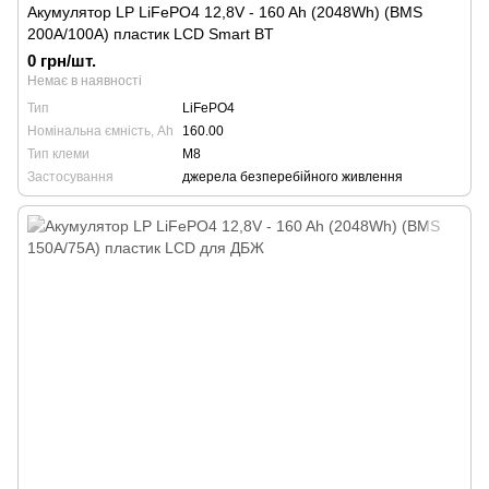
Акумулятор LP LiFePO4 12,8V - 160 Ah (2048Wh) (BMS
200A/100А) пластик LCD Smart BT
0 грн/шт.
Немає в наявності
Тип
LiFePO4
Номінальна ємність, Ah
160.00
Тип клеми
М8
Застосування
джерела безперебійного живлення