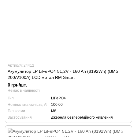
Артикул: 24412
Акумулятор LP LiFePO4 51,2V - 160 Ah (8192Wh) (BMS
200A/100А) LCD метал RM Smart
0 грн/шт.
Немає в наявності
Тип
LiFePO4
Номінальна ємність, Ah
100.00
Тип клеми
М8
Застосування
джерела безперебійного живлення