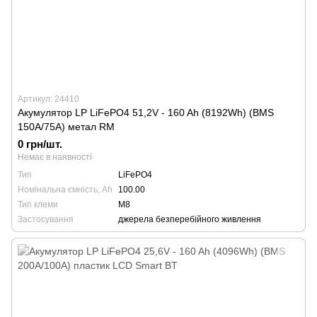
Артикул: 24410
Акумулятор LP LiFePO4 51,2V - 160 Ah (8192Wh) (BMS
150A/75А) метал RM
0 грн/шт.
Немає в наявності
Тип
LiFePO4
Номінальна ємність, Ah
100.00
Тип клеми
М8
Застосування
джерела безперебійного живлення