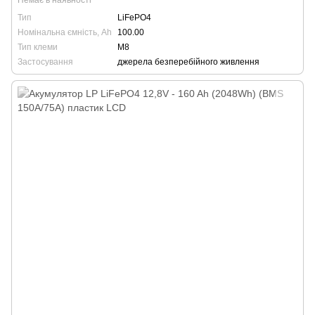
Немає в наявності
Тип
LiFePO4
Номінальна ємність, Ah
100.00
Тип клеми
М8
Застосування
джерела безперебійного живлення