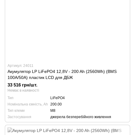
Артикул: 24011
Акумулятор LP LiFePO4 12,8V - 200 Ah (2560Wh) (BMS
100A/50А) пластик LCD для ДБЖ
33 516 грн/шт.
Немає в наявності
Тип
LiFePO4
Номінальна ємність, Ah
200.00
Тип клеми
М8
Застосування
джерела безперебійного живлення