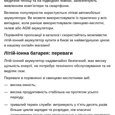
медичній техніці та на підводних човнах, забезпечують
живленням комп'ютери та смартфони.
Великою популярністю користуються літієві автомобільні
акумулятори. Ви можете використовувати їх практично у всіх
випадках, коли раніше використовували свинцево-кислотні,
гелеві або AGM акумулятори.
Порівняйте пропозиції в каталозі і скористайтесь можливістю
літій-іонний акумулятор купити в Києві за найвигіднішою ціною
в нашому онлайн магазині!
Літій-іонна батарея: переваги
Літій-іонний акумулятор надзвичайно безпечний, має високу
щільність енергії, не потребує технічного обслуговування та не
виділяє гази.
Переваги в порівнянні зі свинцево-кислотними акб:
висока ємність;
висока продуктивність стабільна на протягом усього
періоду;
тривалий термін служби: витримують у п'ять-десять разів
більше циклів зарядки та розрядки, ніж класичні
акумулятори загального призначення з сірчаною кислотою