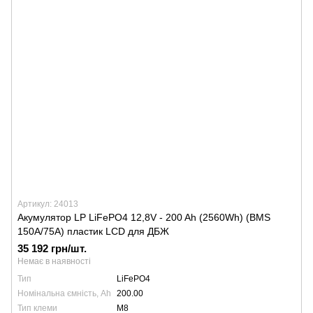
Артикул: 24013
Акумулятор LP LiFePO4 12,8V - 200 Ah (2560Wh) (BMS
150A/75А) пластик LCD для ДБЖ
35 192 грн/шт.
Немає в наявності
Тип
LiFePO4
Номінальна ємність, Ah
200.00
Тип клеми
М8