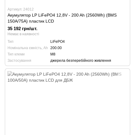
Артикул: 24012
Акумулятор LP LiFePO4 12,8V - 200 Ah (2560Wh) (BMS
150A/75А) пластик LCD
35 192 грн/шт.
Немає в наявності
Тип
LiFePO4
Номінальна ємність, Ah
200.00
Тип клеми
М8
Застосування
джерела безперебійного живлення