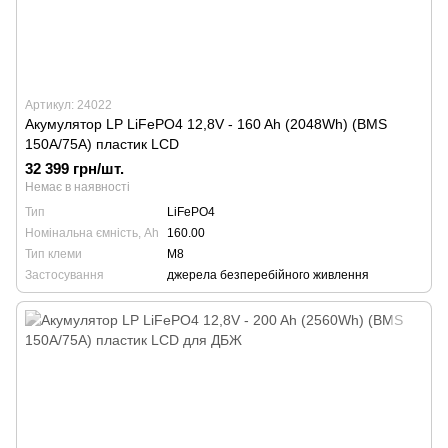
Артикул: 24022
Акумулятор LP LiFePO4 12,8V - 160 Ah (2048Wh) (BMS
150A/75А) пластик LCD
32 399 грн/шт.
Немає в наявності
Тип
LiFePO4
Номінальна ємність, Ah
160.00
Тип клеми
М8
Застосування
джерела безперебійного живлення