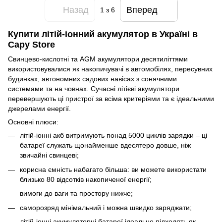
Назад
Вперед
1
з 6
Купити літій-іонний акумулятор в Україні в
Capy Store
Свинцево-кислотні та AGM акумулятори десятиліттями
використовувалися як накопичувачі в автомобілях, пересувних
будинках, автономних садових навісах з сонячними
системами та на човнах. Сучасні літієві акумулятори
перевершують ці пристрої за всіма критеріями та є ідеальними
джерелами енергії.
Основні плюси:
літій-іонні акб витримують понад 5000 циклів зарядки – ці
батареї служать щонайменше вдесятеро довше, ніж
звичайні свинцеві;
корисна ємність набагато більша: ви можете використати
близько 80 відсотків накопиченої енергії;
вимоги до ваги та простору нижче;
саморозряд мінімальний і можна швидко заряджати;
літій-іонні акумуляторні батареї ідеально підходять як