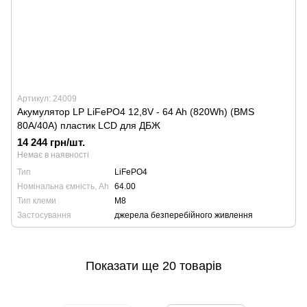
Артикул: 24009
Акумулятор LP LiFePO4 12,8V - 64 Ah (820Wh) (BMS
80A/40А) пластик LCD для ДБЖ
14 244 грн/шт.
Немає в наявності
Тип
LiFePO4
Номінальна ємність, Ah
64.00
Тип клеми
М8
Застосування
джерела безперебійного живлення
Показати ще 20 товарів