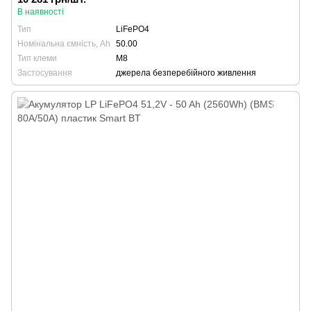
В наявності
Тип
LiFePO4
Номінальна ємність, Ah
50.00
Тип клеми
М8
Застосування
джерела безперебійного живлення