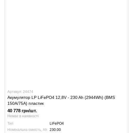
Артикул: 24474
Акумулятор LP LiFePO4 12,8V - 230 Ah (2944Wh) (BMS
150A/75A) пластик
40 778 грн/шт.
Немає в наявності
Тип
LiFePO4
Номінальна ємність, Ah
230.00