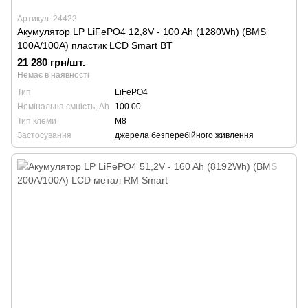
Артикул: 24422
Акумулятор LP LiFePO4 12,8V - 100 Ah (1280Wh) (BMS
100A/100А) пластик LCD Smart BT
21 280 грн/шт.
Немає в наявності
Тип
LiFePO4
Номінальна ємність, Ah
100.00
Тип клеми
М8
Застосування
джерела безперебійного живлення