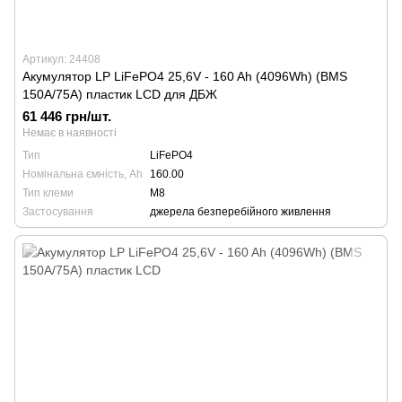
Артикул: 24408
Акумулятор LP LiFePO4 25,6V - 160 Ah (4096Wh) (BMS
150A/75А) пластик LCD для ДБЖ
61 446 грн/шт.
Немає в наявності
Тип
LiFePO4
Номінальна ємність, Ah
160.00
Тип клеми
М8
Застосування
джерела безперебійного живлення