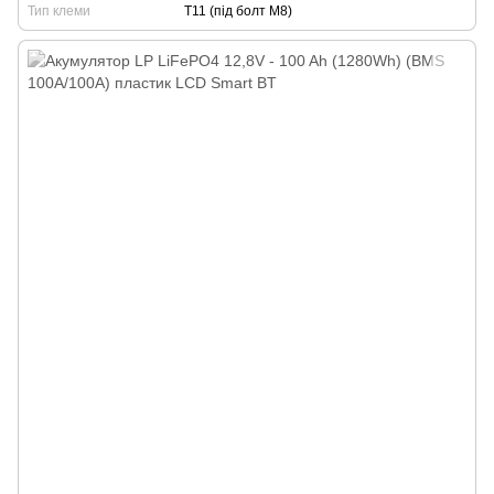
Тип клеми
T11 (під болт М8)