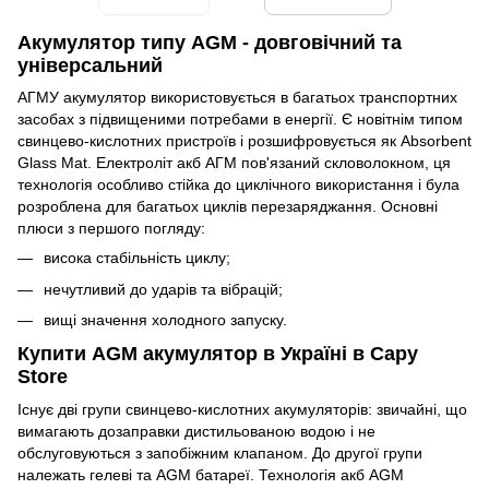
Акумулятор типу AGM - довговічний та
універсальний
АГМУ акумулятор використовується в багатьох транспортних
засобах з підвищеними потребами в енергії. Є новітнім типом
свинцево-кислотних пристроїв і розшифровується як Absorbent
Glass Mat. Електроліт акб АГМ пов'язаний скловолокном, ця
технологія особливо стійка до циклічного використання і була
розроблена для багатьох циклів перезаряджання. Основні
плюси з першого погляду:
висока стабільність циклу;
нечутливий до ударів та вібрацій;
вищі значення холодного запуску.
Купити AGM акумулятор в Україні в Capy
Store
Існує дві групи свинцево-кислотних акумуляторів: звичайні, що
вимагають дозаправки дистильованою водою і не
обслуговуються з запобіжним клапаном. До другої групи
належать гелеві та AGM батареї. Технологія акб AGM