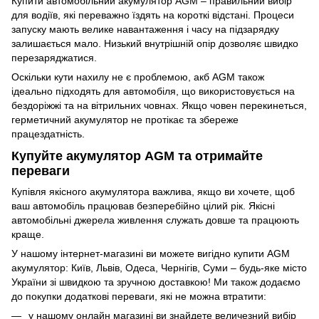
Купити автомобільний акумулятор AGM – правильний вибір
для водіїв, які переважно їздять на короткі відстані. Процеси
запуску мають велике навантаження і часу на підзарядку
залишається мало. Низький внутрішній опір дозволяє швидко
перезаряджатися.
Оскільки кути нахилу не є проблемою, акб AGM також
ідеально підходять для автомобіля, що використовується на
бездоріжжі та на вітрильних човнах. Якщо човен перекинеться,
герметичний акумулятор не протікає та збереже
працездатність.
Купуйте акумулятор AGM та отримайте
переваги
Купівля якісного акумулятора важлива, якщо ви хочете, щоб
ваш автомобіль працював безперебійно цілий рік. Якісні
автомобільні джерела живлення служать довше та працюють
краще.
У нашому інтернет-магазині ви можете вигідно купити AGM
акумулятор: Київ, Львів, Одеса, Чернігів, Суми – будь-яке місто
України зі швидкою та зручною доставкою! Ми також додаємо
до покупки додаткові переваги, які не можна втратити:
у нашому онлайн магазині ви знайдете величезний вибір