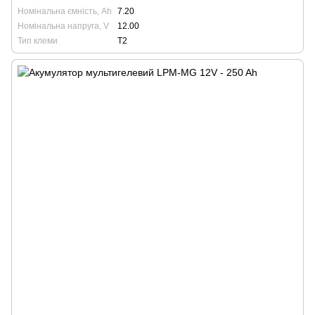
Номінальна ємність, Ah
7.20
Номінальна напруга, V
12.00
Тип клеми
T2