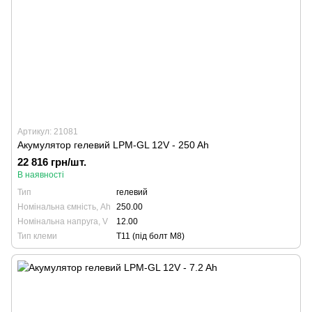
Артикул: 21081
Акумулятор гелевий LPM-GL 12V - 250 Ah
22 816 грн/шт.
В наявності
Тип
гелевий
Номінальна ємність, Ah
250.00
Номінальна напруга, V
12.00
Тип клеми
T11 (під болт М8)