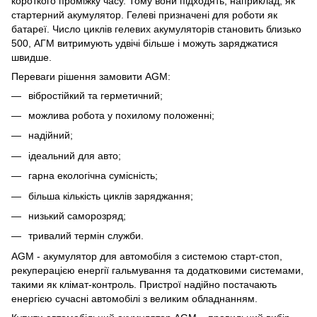
короткого проміжку часу. Тому вони підходять, наприклад, як
стартерний акумулятор. Гелеві призначені для роботи як
батареї. Число циклів гелевих акумуляторів становить близько
500, АГМ витримують удвічі більше і можуть заряджатися
швидше.
Переваги рішення замовити AGM:
вібростійкий та герметичний;
можлива робота у похилому положенні;
надійний;
ідеальний для авто;
гарна екологічна сумісність;
більша кількість циклів заряджання;
низький саморозряд;
тривалий термін служби.
AGM - акумулятор для автомобіля з системою старт-стоп,
рекуперацією енергії гальмування та додатковими системами,
такими як клімат-контроль. Пристрої надійно постачають
енергією сучасні автомобілі з великим обладнанням.