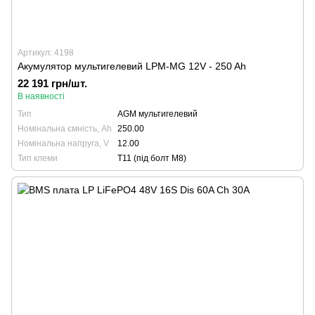
Артикул: 4198
Акумулятор мультигелевий LPM-MG 12V - 250 Ah
22 191 грн/шт.
В наявності
Тип
AGM мультигелевий
Номінальна ємність, Ah
250.00
Номінальна напруга, V
12.00
Тип клеми
T11 (під болт М8)