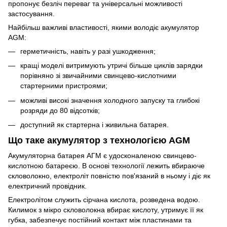
пропонує безліч переваг та універсальні можливості
застосування.
Найбільш важливі властивості, якими володіє акумулятор
AGM:
герметичність, навіть у разі ушкодження;
кращі моделі витримують утричі більше циклів зарядки
порівняно зі звичайними свинцево-кислотними
стартерними пристроями;
можливі високі значення холодного запуску та глибокі
розряди до 80 відсотків;
доступний як стартерна і живильна батарея.
Що таке акумулятор з технологією AGM
Акумуляторна батарея АГМ є удосконаленою свинцево-
кислотною батареєю. В основі технології лежить вбираюче
скловолокно, електроліт повністю пов'язаний в ньому і діє як
електричний провідник.
Електролітом служить сірчана кислота, розведена водою.
Килимок з мікро скловолокна вбирає кислоту, утримує її як
губка, забезпечує постійний контакт між пластинами та