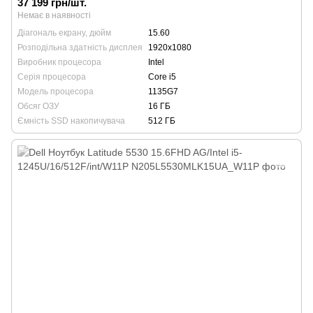
37 199 грн/шт.
Немає в наявності
Діагональ екрану, дюйм
15.60
Розподільна здатність дисплея
1920х1080
Виробник процесора
Intel
Серія процесора
Core i5
Модель процесора
1135G7
Обсяг ОЗУ
16 ГБ
Ємність SSD накопичувача
512 ГБ