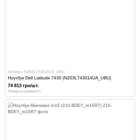
Артикул: N203L743014UA_UBU
Ноутбук Dell Latitude 7430 (N203L743014UA_UBU)
74 813 грн/шт.
Немає в наявності