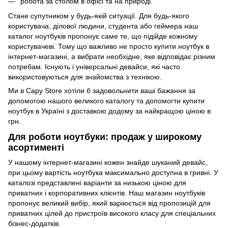
робота за столом в офісі та на природі.
Стане супутником у будь-якій ситуації. Для будь-якого
користувача, ділової людини, студента або геймера наш
каталог ноутбуків пропонує саме те, що підійде кожному
користувачеві. Тому що важливо не просто купити ноутбук в
інтернет-магазині, а вибрати необхідне, яке відповідає різним
потребам. Існують і універсальні девайси, які часто
використовуються для знайомства з технікою.
Ми в Capy Store хотіли б задовольнити ваші бажання за
допомогою нашого великого каталогу та допомогти купити
ноутбук в Україні з доставкою додому за найкращою ціною в
грн.
Для роботи ноутбуки: продаж у широкому
асортименті
У нашому інтернет-магазині кожен знайде шуканий девайс,
при цьому вартість ноутбука максимально доступна в гривні. У
каталозі представлені варіанти за низькою ціною для
приватних і корпоративних клієнтів. Наш магазин ноутбуків
пропонує великий вибір, який варіюється від пропозицій для
приватних цілей до пристроїв високого класу для спеціальних
бізнес-додатків.