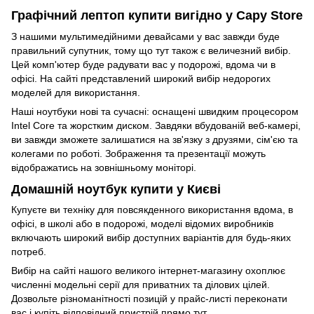
Графічний лептоп купити вигідно у Capy Store
З нашими мультимедійними девайсами у вас завжди буде
правильний супутник, тому що тут також є величезний вибір.
Цей комп'ютер буде радувати вас у подорожі, вдома чи в
офісі. На сайті представлений широкий вибір недорогих
моделей для використання.
Наші ноутбуки нові та сучасні: оснащені швидким процесором
Intel Core та жорстким диском. Завдяки вбудованій веб-камері,
ви завжди зможете залишатися на зв'язку з друзями, сім'єю та
колегами по роботі. Зображення та презентації можуть
відображатись на зовнішньому моніторі.
Домашній ноутбук купити у Києві
Купуєте ви техніку для повсякденного використання вдома, в
офісі, в школі або в подорожі, моделі відомих виробників
включають широкий вибір доступних варіантів для будь-яких
потреб.
Вибір на сайті нашого великого інтернет-магазину охоплює
численні модельні серії для приватних та ділових цілей.
Дозвольте різноманітності позицій у прайс-листі переконати
вас і купіть відповідний пристрій прямо тут.