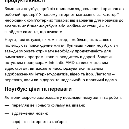
продуктивності
Замовити ноутбук, щоб він приносив задоволення і прикрашав
робочий простір? У нашому інтернет-магазині є всі категорії
необхідних комп'ютерних товарів: від варіантів для новачків до
елегантних бізнес-ноутбуків або мобільних станцій – ви
знайдете саме те, що шукаєте.
Ноути, такі потужні, як комп'ютер, і мобільні, як планшет,
полегшують повсякденне життя. Купивши новий ноутбук, ви
завжди зможете отримати необхідну продуктивність для
вимогливих програм, коли знаходитесь в дорозі. Завдяки
потужним процесорам Intel або AMD та високоякісним
відеокартам, ви зможете насолоджуватися плавним
відображенням інтернет-додатків, відео та ігор. Лептопи –
перевага, коли ви в дорозі та надзвичайно практичні вдома.
Ноутбук: ціни та переваги
Лептопи широко застосовані у повсякденному житті та роботі:
перегляд вечірнього фільму на дивані;
відстеження новин;
серфінг в Інтернеті в кав'ярні;