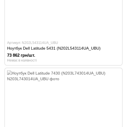
Артикул: N202L543114UA_UBU
Ноутбук Dell Latitude 5431 (N202L543114UA_UBU)
73 862 грн/шт.
Немає в наявності