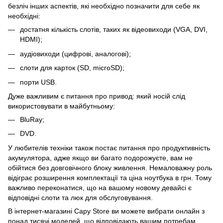
безліч інших аспектів, які необхідно позначити для себе як
необхідні:
достатня кількість слотів, таких як відеовиходи (VGA, DVI,
HDMI);
аудіовиходи (цифрові, аналогові);
слоти для карток (SD, microSD);
порти USB.
Дуже важливим є питання про привод: який носій слід
використовувати в майбутньому:
BluRay;
DVD.
У любителів техніки також постає питання про продуктивність
акумулятора, адже якщо ви багато подорожуєте, вам не
обійтися без довговічного блоку живлення. Немаловажну роль
відіграє розширення комплектації та ціна ноутбука в грн. Тому
важливо переконатися, що на вашому новому девайсі є
відповідні слоти та люк для обслуговування.
В інтернет-магазині Capy Store ви можете вибрати онлайн з
понад тисячі моделей, що відповідають вашим потребам.