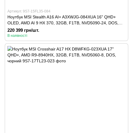
Артикул: 9S7-15FL35-084
Ноутбук MSI Stealth A16 AI+ A3XWJG-084XUA 16" QHD+
OLED, AMD AI 9 HX 370, 32GB, F1TB, NVD5090-24, DOS,
чорний
220 399 грн/шт.
В наявності