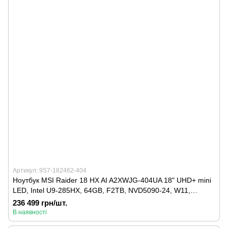
Артикул: 9S7-182462-404
Ноутбук MSI Raider 18 HX AI A2XWJG-404UA 18" UHD+ mini
LED, Intel U9-285HX, 64GB, F2TB, NVD5090-24, W11,
чорний
236 499 грн/шт.
В наявності