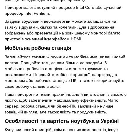
Пристрої мають потужний процесор Intel Core або сучасний
процесор Intel Pentium.
Завдяки вбудованій веб-камері ви можете залишатися на
зв'язку з друзями, сім'єю та колегами. Для відображення
зображень або презентацій на зовнішньому моніторі багато
пристроїв оснащені інтерфейсом HDMI.
Мобільна робоча станція
Залишайтеся такими ж гнучкими та мобільними, як ваш новий
лептоп. Працюйте там, де вам більше до вподоби. З
мобільною робочою станцією ви станете гнучкими та
незалежними. Поєднайте мобільні пристрої, наприклад, з
монітором або робочою станцією ПК, а також використовуйте
свою робочу станцію в офісі.
Наші пристрої не тільки практичні, але й виготовлені з високою
якістю, щоб забезпечити максимальну ефективність. Чи то
сервер, робоча станція чи бізнес-ПК, важливий не лише
зовнішній вигляд, але також якість та продуктивність.
Особливості та вартість ноутбука в Україні
Купуючи новий пристрій, крім основних компонентів, існує