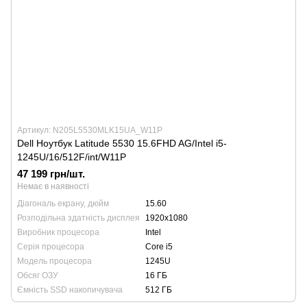
Артикул: N205L5530MLK15UA_W11P
Dell Ноутбук Latitude 5530 15.6FHD AG/Intel i5-
1245U/16/512F/int/W11P
47 199 грн/шт.
Немає в наявності
Діагональ екрану, дюйм
15.60
Розподільна здатність дисплея
1920х1080
Виробник процесора
Intel
Серія процесора
Core i5
Модель процесора
1245U
Обсяг ОЗУ
16 ГБ
Ємність SSD накопичувача
512 ГБ