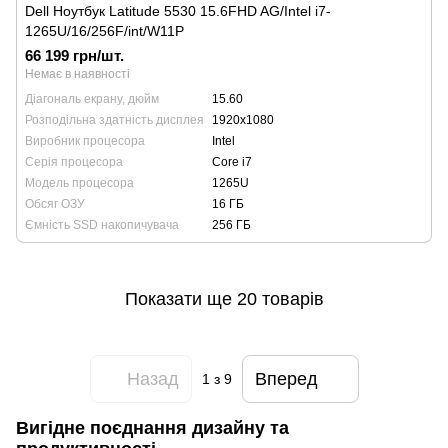
Dell Ноутбук Latitude 5530 15.6FHD AG/Intel i7-
1265U/16/256F/int/W11P
66 199 грн/шт.
Немає в наявності
Діагональ екрану, дюйм
15.60
Розподільна здатність дисплея
1920х1080
Виробник процесора
Intel
Серія процесора
Core i7
Модель процесора
1265U
Обсяг ОЗУ
16 ГБ
Ємність SSD накопичувача
256 ГБ
Показати ще 20 товарів
Назад
Вперед
1
з 9
Вигідне поєднання дизайну та