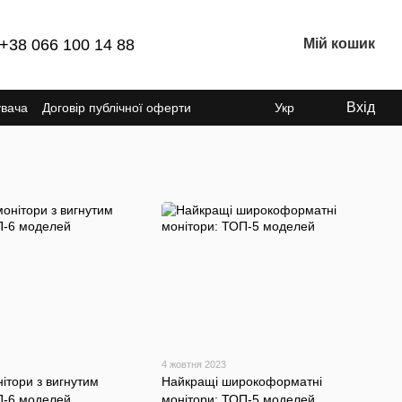
+38 066 100 14 88
Мій кошик
Вхід
увача
Договір публічної оферти
Укр
4 жовтня 2023
ітори з вигнутим
Найкращі широкоформатні
П-6 моделей
монітори: ТОП-5 моделей