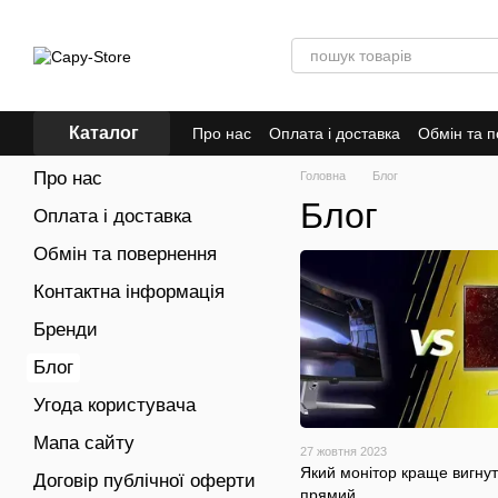
Перейти до основного контенту
Каталог
Про нас
Оплата і доставка
Обмін та 
Відгуки про магазин
Про нас
Головна
Блог
Блог
Оплата і доставка
Обмін та повернення
Контактна інформація
Бренди
Блог
Угода користувача
Мапа сайту
27 жовтня 2023
Який монітор краще вигнут
Договір публічної оферти
прямий