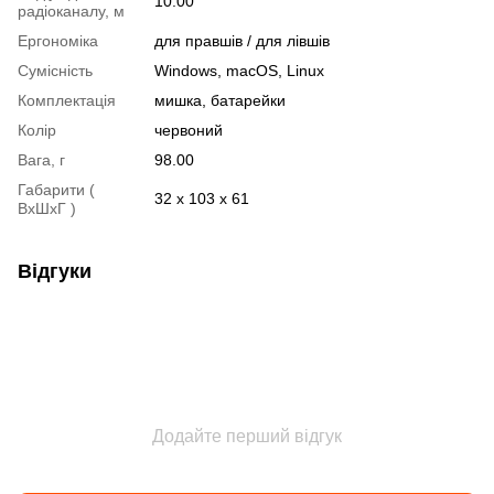
10.00
радіоканалу, м
Ергономіка
для правшів / для лівшів
Сумісність
Windows, macOS, Linux
Комплектація
мишка, батарейки
Колір
червоний
Вага, г
98.00
Габарити (
32 x 103 x 61
ВxШxГ )
Відгуки
Додайте перший відгук