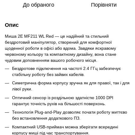
До обраного
Порівняти
Опис
Миша 2E MF211 WL Red — це надійний та стильний
бездротовий маніпулятор, створений для комфортної
щоденної роботи в офісі або вдома. Завдяки яскравому
червоному кольору та компактному дизайну, вона стане
чудовим доповненням вашого робочого місця.
Бездротове підключення на частоті 2.4 ГГц забезпечує
стабільну роботу без зайвих кабелів.
Симетрична форма корпусу зручна як для правої, так і для
лівої руки.
Оптичний сенсор із роздільною здатністю 1000 DPI
гарантує точність рухів на більшості поверхонь.
Технологія Plug-and-Play дозволяє почати роботу миттєво
без встановлення додаткового ПЗ.
Компактний USB-приймач можна зберігати всередині
корпусу миші під час транспортування.