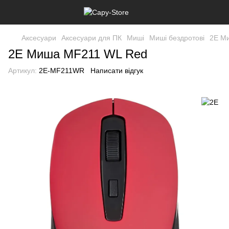
Аксесуари
Аксесуари для ПК
Миші
Миші бездротові
2E М
2E Миша MF211 WL Red
Артикул:
2E-MF211WR
Написати відгук