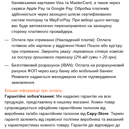
банківськими картками Visa та MasterCard, а також через
сервіси Apple Pay та Google Pay. Обробка платежів
здійснюється через захищені шлюзи сертифікованих
систем monopay та WayForPay. При виборі цього методу
вас буде автоматично перенаправлено на захищену
сторінку платіжного провайдера.
Оплата при отриманні (Накладений платіж): Оплата
готівкою або карткою у відділенні Нової Пошти або кур'єру
при отриманні.
Зверніть увагу: перевізник стягує комісію
за послугу грошового переказу (2% від суми + 20 грн).
Безготівковий розрахунок (IBAN): Оплата на розрахунковий
рахунок ФОП через касу банку або мобільний банкінг.
Реквізити надаються менеджером після підтвердження
замовлення.
Більше інформації про оплату...
Гарантійні зобов'язання:
Ми надаємо гарантію на всю
продукцію, представлену в нашому магазині. Кожен товар
супроводжується офіційним гарантійним талоном від
виробника та/або гарантійним талоном від
Capy-Store
. Термін
гарантії залежить від сервісної політики виробника та вказаний
у характеристиках кожного товару. Гарантія діє відповідно до