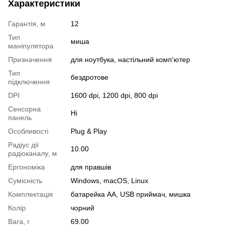
Характеристики
Гарантія, м
12
Тип
миша
маніпулятора
Призначення
для ноутбука, настільний комп'ютер
Тип
бездротове
підключення
DPI
1600 dpi, 1200 dpi, 800 dpi
Сенсорна
Ні
панель
Особливості
Plug & Play
Радіус дії
10.00
радіоканалу, м
Ергономіка
для правшів
Сумісність
Windows, macOS, Linux
Комплектація
батарейка АА, USB приймач, мишка
Колір
чорний
Вага, г
69.00