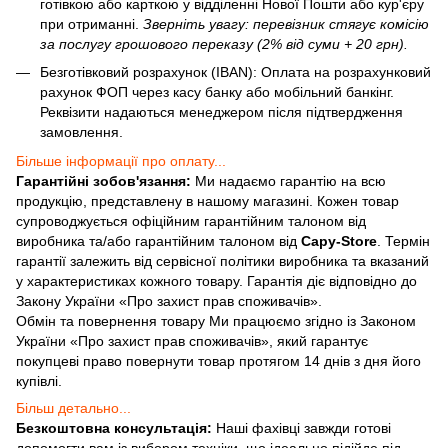
готівкою або карткою у відділенні Нової Пошти або кур'єру
при отриманні.
Зверніть увагу: перевізник стягує комісію
за послугу грошового переказу (2% від суми + 20 грн).
Безготівковий розрахунок (IBAN): Оплата на розрахунковий
рахунок ФОП через касу банку або мобільний банкінг.
Реквізити надаються менеджером після підтвердження
замовлення.
Більше інформації про оплату...
Гарантійні зобов'язання:
Ми надаємо гарантію на всю
продукцію, представлену в нашому магазині. Кожен товар
супроводжується офіційним гарантійним талоном від
виробника та/або гарантійним талоном від
Capy-Store
. Термін
гарантії залежить від сервісної політики виробника та вказаний
у характеристиках кожного товару. Гарантія діє відповідно до
Закону України «Про захист прав споживачів».
Обмін та повернення товару Ми працюємо згідно із Законом
України «Про захист прав споживачів», який гарантує
покупцеві право повернути товар протягом 14 днів з дня його
купівлі.
Більш детально...
Безкоштовна консультація:
Наші фахівці завжди готові
допомогти вам із вибором техніки, що ідеально підійде під