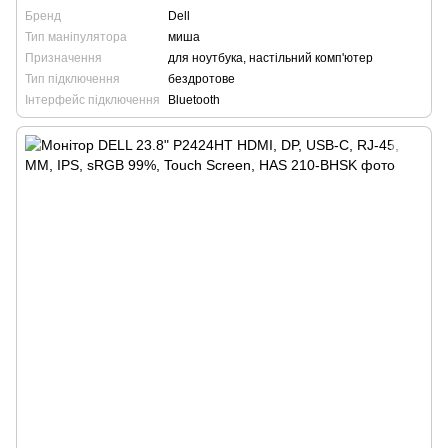
Бренд
Dell
Тип маніпулятора
миша
Призначення
для ноутбука, настільний комп'ютер
Тип підключення
бездротове
Інтерфейс підключення
Bluetooth