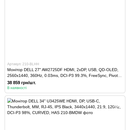
Артикул: 210-BLHH
Монітор DELL 27" AW2725DF HDMI, 2xDP, USB, QD-OLED,
2560x1440, 360Hz, 0.03ms, DCI-P3 99.3%, FreeSync, Pivot,
HDR TrueBlack 400
38 859 грн/шт.
В наявності