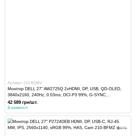
Артикул: 210-BQWV
Монітор DELL 27" AW2725Q 2xHDMI, DP, USB, QD-OLED,
3840x2160, 240Hz, 0.03ms, DCI-P3 99%, G-SYNC,
AdaptiveSync, Pivot, HDR TrueBlack 400
42 589 грн/шт.
В наявності