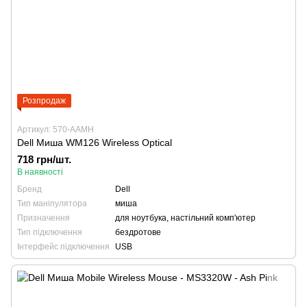
Розпродаж
Артикул: 570-AAMH
Dell Миша WM126 Wireless Optical
718 грн/шт.
В наявності
Бренд
Dell
Тип маніпулятора
миша
Призначення
для ноутбука, настільний комп'ютер
Тип підключення
бездротове
Інтерфейс підключення
USB