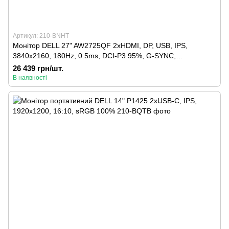
Артикул: 210-BNHT
Монітор DELL 27" AW2725QF 2xHDMI, DP, USB, IPS,
3840x2160, 180Hz, 0.5ms, DCI-P3 95%, G-SYNC,
AdaptiveSync, Pivot, HDR 600
26 439 грн/шт.
В наявності