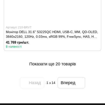
Артикул: 210-BRVT
Монітор DELL 31.6" S3225QC HDMI, USB-C, MM, QD-OLED,
3840x2160, 120Hz, 0.03ms, sRGB 99%, FreeSync, HAS, HDR
TrueBlack 400
41 769 грн/шт.
В наявності
Показати ще 20 товарів
Назад
Вперед
1
з 14