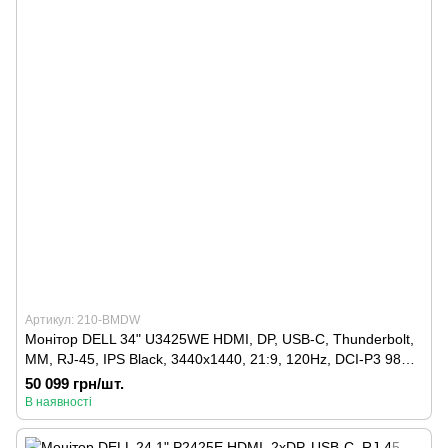
Артикул: 210-BMDW
Монітор DELL 34" U3425WE HDMI, DP, USB-C, Thunderbolt,
MM, RJ-45, IPS Black, 3440x1440, 21:9, 120Hz, DCI-P3 98%,
CURVED, HAS
50 099 грн/шт.
В наявності