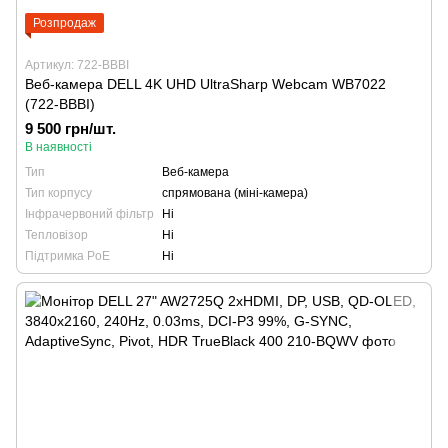
Розпродаж
Артикул: 722-BBBI
Веб-камера DELL 4K UHD UltraSharp Webcam WB7022
(722-BBBI)
9 500 грн/шт.
В наявності
Тип
Веб-камера
Тип корпусу
спрямована (міні-камера)
Інфрачервоний фільтр
Ні
Тепловізор
Ні
Підтримка PoE
Ні