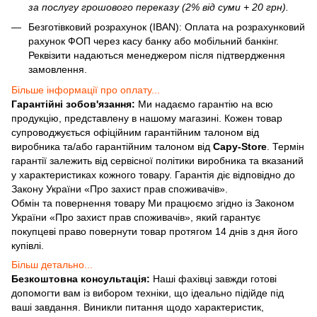
за послугу грошового переказу (2% від суми + 20 грн).
Безготівковий розрахунок (IBAN): Оплата на розрахунковий
рахунок ФОП через касу банку або мобільний банкінг.
Реквізити надаються менеджером після підтвердження
замовлення.
Більше інформації про оплату...
Гарантійні зобов'язання:
Ми надаємо гарантію на всю
продукцію, представлену в нашому магазині. Кожен товар
супроводжується офіційним гарантійним талоном від
виробника та/або гарантійним талоном від
Capy-Store
. Термін
гарантії залежить від сервісної політики виробника та вказаний
у характеристиках кожного товару. Гарантія діє відповідно до
Закону України «Про захист прав споживачів».
Обмін та повернення товару Ми працюємо згідно із Законом
України «Про захист прав споживачів», який гарантує
покупцеві право повернути товар протягом 14 днів з дня його
купівлі.
Більш детально...
Безкоштовна консультація:
Наші фахівці завжди готові
допомогти вам із вибором техніки, що ідеально підійде під
ваші завдання. Виникли питання щодо характеристик,