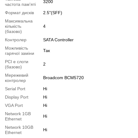
3200
частота пам'яті
Формат дисків
2.5"(SFF)
Максимальна
кількість
4
(базово)
Контролер
SATA Controller
Можливість
Так
гарячої заміни
PCI e слоти
2
(базово)
Мережевий
Broadcom BCM5720
контролер
Serial Port
Ні
Display Port
Ні
VGA Port
Ні
Network 1GB
Ні
Ethernet
Network 10GB
Ні
Ethernet