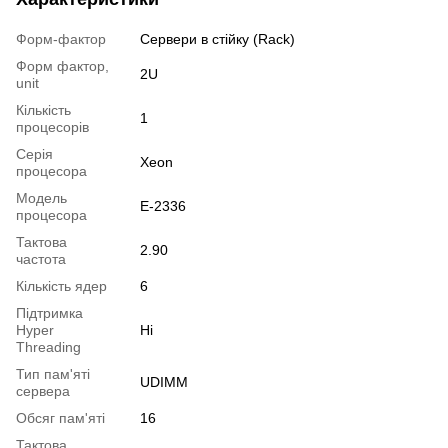
Форм-фактор
Сервери в стійку (Rack)
Форм фактор,
2U
unit
Кількість
1
процесорів
Серія
Xeon
процесора
Модель
E-2336
процесора
Тактова
2.90
частота
Кількість ядер
6
Підтримка
Hyper
Ні
Threading
Тип пам'яті
UDIMM
сервера
Обсяг пам'яті
16
Тактова