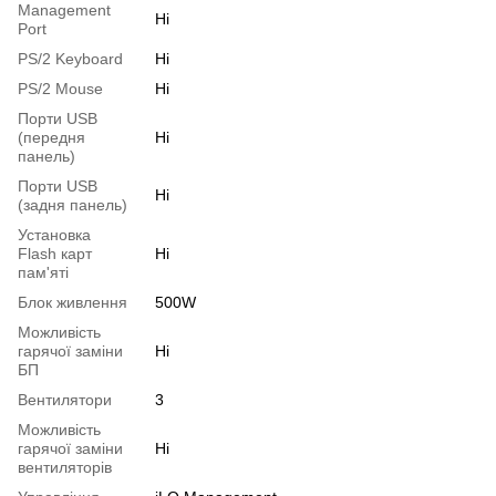
Management
Ні
Port
PS/2 Keyboard
Ні
PS/2 Mouse
Ні
Порти USB
(передня
Ні
панель)
Порти USB
Ні
(задня панель)
Установка
Flash карт
Ні
пам'яті
Блок живлення
500W
Можливість
гарячої заміни
Ні
БП
Вентилятори
3
Можливість
гарячої заміни
Ні
вентиляторів