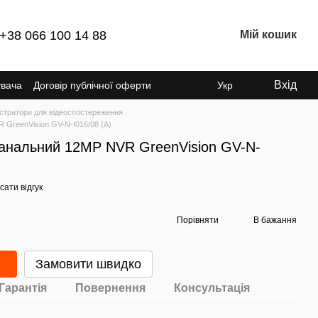
+38 066 100 14 88
Мій кошик
Вхід
увача
Договір публічної оферти
Укр
стратори для відеоспостереження
 GreenVision GV-N-I016/08 (A)
-канальний 12MP NVR GreenVision GV-N-
ати відгук
Порівняти
В бажання
Замовити швидко
Гарантія
Повернення
Консультація