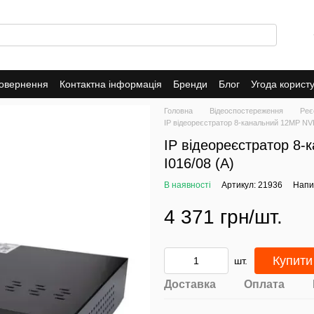
повернення
Контактна інформація
Бренди
Блог
Угода корист
Головна
Відеоспостереження
Реє
IP відеореєстратор 8-канальний 12MP NVR
IP відеореєстратор 8
I016/08 (A)
В наявності
Артикул: 21936
Напис
4 371 грн/шт.
Купити
шт.
Доставка
Оплата