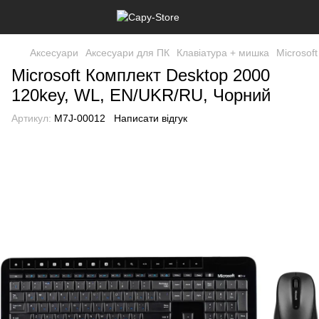
Аксесуари
Аксесуари для ПК
Клавіатура + мишка
Microsof
Microsoft Комплект Desktop 2000
120key, WL, EN/UKR/RU, Чорний
Артикул:
M7J-00012
Написати відгук