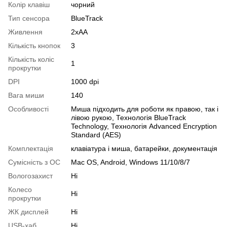
Колір клавіш
чорний
Тип сенсора
BlueTrack
Живлення
2xAA
Кількість кнопок
3
Кількість коліс
1
прокрутки
DPI
1000 dpi
Вага миши
140
Особливості
Миша підходить для роботи як правою, так і
лівою рукою, Технологія BlueTrack
Technology, Технологія Advanced Encryption
Standard (AES)
Комплектація
клавіатура і миша, батарейки, документація
Сумісність з ОС
Mac OS, Android, Windows 11/10/8/7
Вологозахист
Ні
Колесо
Ні
прокрутки
ЖК дисплей
Ні
USB-хаб
Ні