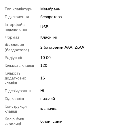
Тип клавіатури
Мембранні
Підключення
бездротова
Інтерфейс
USB
підключення
Формат
Класичні
Живлення
2 батарейки ААА, 2xAA
(бездротове)
Радіус дії
10.00
Кількість клавіш
120
Кількість
додаткових
16
клавіш
Підсвічування
Ні
Хід клавіш
низький
Конструкція
класична
клавіш
Колір букв
білий, синій
кирилиці