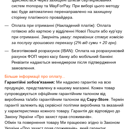
систем monopay та WayForPay. При виборі цього методу
вас буде автоматично перенаправлено на захищену
сторінку платіжного провайдера.
Оплата при отриманні (Накладений платіж): Оплата
готівкою або карткою у відділенні Нової Пошти або кур'єру
при отриманні.
Зверніть увагу: перевізник стягує комісію
за послугу грошового переказу (2% від суми + 20 грн).
Безготівковий розрахунок (IBAN): Оплата на розрахунковий
рахунок ФОП через касу банку або мобільний банкінг.
Реквізити надаються менеджером після підтвердження
замовлення.
Більше інформації про оплату...
Гарантійні зобов'язання:
Ми надаємо гарантію на всю
продукцію, представлену в нашому магазині. Кожен товар
супроводжується офіційним гарантійним талоном від
виробника та/або гарантійним талоном від
Capy-Store
. Термін
гарантії залежить від сервісної політики виробника та вказаний
у характеристиках кожного товару. Гарантія діє відповідно до
Закону України «Про захист прав споживачів».
Обмін та повернення товару Ми працюємо згідно із Законом
України «Про захист прав споживачів», який гарантує