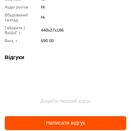
Аудіо роз'єм
Ні
Вбудований
Ні
тачпад
Габарити (
448x27x186
ВxШxГ )
Вага, г
690.00
Відгуки
Додайте перший відгук
Написати відгук