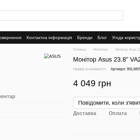
повернення
Контактна інформація
Бренди
Блог
Угода корист
Головна
Монітори
Монітор Asus 2
Монітор Asus 23.8" VA
Немає в наявності
Артикул: 90LM0
4 049 грн
ментар
Повідомити, коли з'яви
Доставка
Оплата