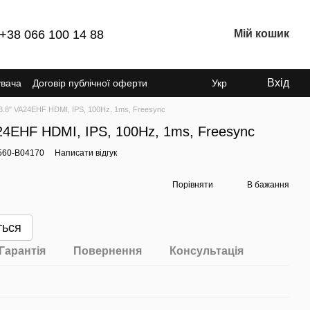
+38 066 100 14 88
Мій кошик
Вхід
увача
Договір публічної оферти
Укр
3.8" VA24EHF HDMI, IPS, 100Hz, 1ms, Freesync
24EHF HDMI, IPS, 100Hz, 1ms, Freesync
560-B04170
Написати відгук
Порівняти
В бажання
ться
Гарантія
Повернення
Консультація