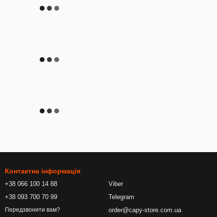
Контактна інформація
+38 066 100 14 88
Viber
+38 093 700 70 99
Telegram
order@capy-store.com.ua
Передзвонити вам?