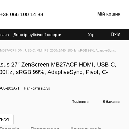
+38 066 100 14 88
Мій кошик
Вхід
увача
Договір публічної оферти
Укр
 MB27ACF HDMI, USB-C, MM, IPS, 2560x1440, 100Hz, sRGB 99%, AdaptiveSync,
Asus 27" ZenScreen MB27ACF HDMI, USB-C,
00Hz, sRGB 99%, AdaptiveSync, Pivot, C-
0AU5-B01A71
Написати відгук
Порівняти
В бажання
ться