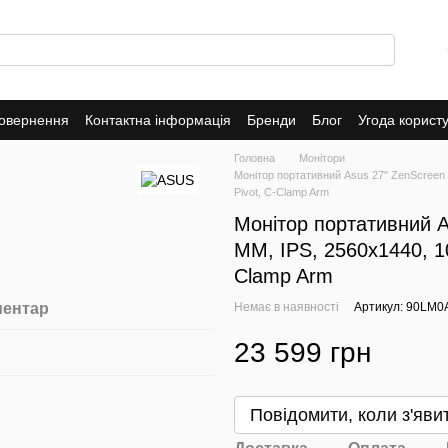
повернення
Контактна інформація
Бренди
Блог
Угода корист
Головна
Монітори
Монітор портативний Asus 27" ZenScreen
Pivot, C-Clamp Arm
Монітор портативний 
MM, IPS, 2560x1440, 1
Clamp Arm
ментар
Немає в наявності
Артикул: 90LM
23 599 грн
Повідомити, коли з'яви