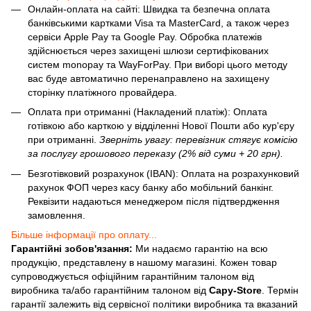
Онлайн-оплата на сайті: Швидка та безпечна оплата
банківськими картками Visa та MasterCard, а також через
сервіси Apple Pay та Google Pay. Обробка платежів
здійснюється через захищені шлюзи сертифікованих
систем monopay та WayForPay. При виборі цього методу
вас буде автоматично перенаправлено на захищену
сторінку платіжного провайдера.
Оплата при отриманні (Накладений платіж): Оплата
готівкою або карткою у відділенні Нової Пошти або кур'єру
при отриманні.
Зверніть увагу: перевізник стягує комісію
за послугу грошового переказу (2% від суми + 20 грн).
Безготівковий розрахунок (IBAN): Оплата на розрахунковий
рахунок ФОП через касу банку або мобільний банкінг.
Реквізити надаються менеджером після підтвердження
замовлення.
Більше інформації про оплату...
Гарантійні зобов'язання:
Ми надаємо гарантію на всю
продукцію, представлену в нашому магазині. Кожен товар
супроводжується офіційним гарантійним талоном від
виробника та/або гарантійним талоном від
Capy-Store
. Термін
гарантії залежить від сервісної політики виробника та вказаний