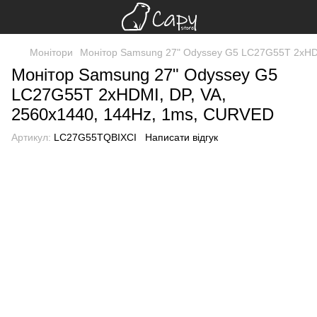
Монітори
Монітор Samsung 27" Odyssey G5 LC27G55T 2xHDM
Монітор Samsung 27" Odyssey G5
LC27G55T 2xHDMI, DP, VA,
2560x1440, 144Hz, 1ms, CURVED
Артикул:
LC27G55TQBIXCI
Написати відгук