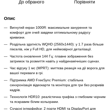
До обраного
Порівняти
Опис
Вигнутий екран 1000R: максимальне занурення та
комфорт для очей завдяки оптимальному радіусу
кривизни.
Роздільна здатність WQHD (2560x1440): у 1.7 раза більше
пікселів, ніж у Full HD, для неймовірної деталізації.
Частота оновлення 144 Гц: плавне зображення без
затримок та розмиття навіть у найдинамічніших сценах.
Час відгуку 1 мс (MPRT): миттєва реакція на дії ворога для
вашої переваги в грі.
Підтримка AMD FreeSync Premium: стабільна
синхронізація відеокарти та монітора для гри без розривів
кадрів.
Технологія HDR10: реалістична графіка з глибоким чорним
та яскравим білим кольорами.
Сучасні інтерфейси: 2 порти HDMI та DisplayPort для