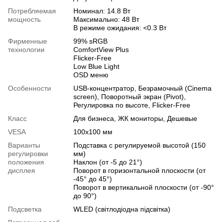
Потребляемая
Номинал: 14.8 Вт
мощность
Максимально: 48 Вт
В режиме ожидания: <0.3 Вт
Фирменные
99% sRGB
технологии
ComfortView Plus
Flicker-Free
Low Blue Light
OSD меню
Особенности
USB-концентратор
,
Безрамочный (Сinema
screen)
,
Поворотный экран (Pivot)
,
Регулировка по высоте
,
Flicker-Free
Класс
Для бизнеса
,
ЖК мониторы
,
Дешевые
VESA
100х100 мм
Варианты
Подставка с регулируемой высотой (150
регулировки
мм)
положения
Наклон (от -5 до 21°)
дисплея
Поворот в горизонтальной плоскости (от
-45° до 45°)
Поворот в вертикальной плоскости (от -90°
до 90°)
Подсветка
WLED (світлодіодна підсвітка)