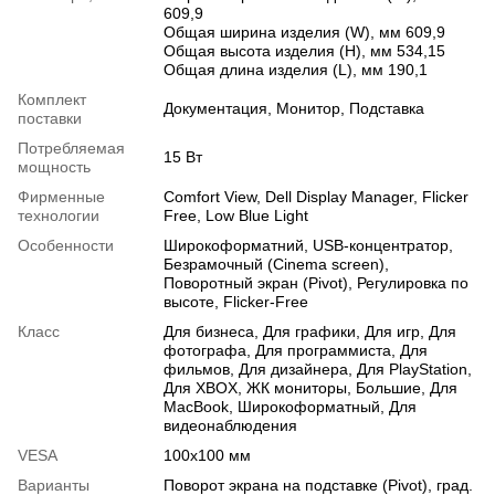
609,9
Общая ширина изделия (W), мм 609,9
Общая высота изделия (H), мм 534,15
Общая длина изделия (L), мм 190,1
Комплект
Документация, Монитор, Подставка
поставки
Потребляемая
15 Вт
мощность
Фирменные
Comfort View, Dell Display Manager, Flicker
технологии
Free, Low Blue Light
Особенности
Широкоформатний
,
USB-концентратор
,
Безрамочный (Сinema screen)
,
Поворотный экран (Pivot)
,
Регулировка по
высоте
,
Flicker-Free
Класс
Для бизнеса
,
Для графики
,
Для игр
,
Для
фотографа
,
Для программиста
,
Для
фильмов
,
Для дизайнера
,
Для PlayStation
,
Для XBOX
,
ЖК мониторы
,
Большие
,
Для
MacBook
,
Широкоформатный
,
Для
видеонаблюдения
VESA
100х100 мм
Варианты
Поворот экрана на подставке (Pivot), град.