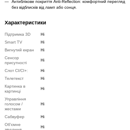
Антиблікове покриття Anti-Reflection: комфортний перегляд
без відблисків від ламп або сонця.
Характеристики
Підтримка 3D
Ні
Smart TV
Ні
Вигнутий екран
Ні
Сенсор
Ні
присутності
Слот CI/CI+:
Ні
Телетекст
Ні
Картинка в
Ні
картинці
Управління
голосом /
Ні
жестами
Сабвуфер
Ні
Об'ємне
Ні
звучання