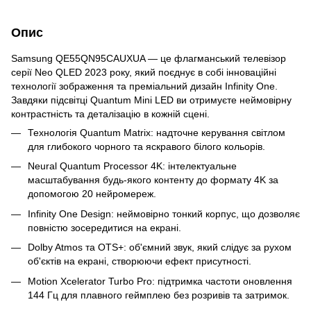
Опис
Samsung QE55QN95CAUXUA — це флагманський телевізор
серії Neo QLED 2023 року, який поєднує в собі інноваційні
технології зображення та преміальний дизайн Infinity One.
Завдяки підсвітці Quantum Mini LED ви отримуєте неймовірну
контрастність та деталізацію в кожній сцені.
Технологія Quantum Matrix: надточне керування світлом
для глибокого чорного та яскравого білого кольорів.
Neural Quantum Processor 4K: інтелектуальне
масштабування будь-якого контенту до формату 4K за
допомогою 20 нейромереж.
Infinity One Design: неймовірно тонкий корпус, що дозволяє
повністю зосередитися на екрані.
Dolby Atmos та OTS+: об'ємний звук, який слідує за рухом
об'єктів на екрані, створюючи ефект присутності.
Motion Xcelerator Turbo Pro: підтримка частоти оновлення
144 Гц для плавного геймплею без розривів та затримок.