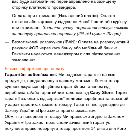
вас буде автоматично перенаправлено на захищену
сторінку платіжного провайдера.
Оплата при отриманні (Накладений платіж): Оплата
готівкою або карткою у відділенні Нової Пошти або кур'єру
при отриманні.
Зверніть увагу: перевізник стягує комісію
за послугу грошового переказу (2% від суми + 20 грн).
Безготівковий розрахунок (IBAN): Оплата на розрахунковий
рахунок ФОП через касу банку або мобільний банкінг.
Реквізити надаються менеджером після підтвердження
замовлення.
Більше інформації про оплату...
Гарантійні зобов'язання:
Ми надаємо гарантію на всю
продукцію, представлену в нашому магазині. Кожен товар
супроводжується офіційним гарантійним талоном від
виробника та/або гарантійним талоном від
Capy-Store
. Термін
гарантії залежить від сервісної політики виробника та вказаний
у характеристиках кожного товару. Гарантія діє відповідно до
Закону України «Про захист прав споживачів».
Обмін та повернення товару Ми працюємо згідно із Законом
України «Про захист прав споживачів», який гарантує
покупцеві право повернути товар протягом 14 днів з дня його