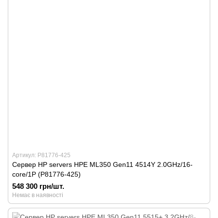
Артикул: P81776-425
Сервер HP servers HPE ML350 Gen11 4514Y 2.0GHz/16-
core/1P (P81776-425)
548 300 грн/шт.
Немає в наявності