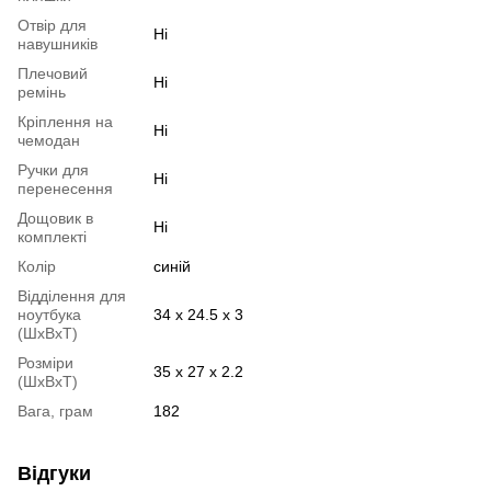
Отвір для
Ні
навушників
Плечовий
Ні
ремінь
Кріплення на
Ні
чемодан
Ручки для
Ні
перенесення
Дощовик в
Ні
комплекті
Колір
синій
Відділення для
ноутбука
34 х 24.5 х 3
(ШхВхТ)
Розміри
35 х 27 х 2.2
(ШхВхТ)
Вага, грам
182
Відгуки