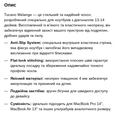
Опис
Tucano Melange — це стильний та надійний чохол,
розроблений спеціально для ноутбуків з діагоналлю 13-14
дюймів. Виготовлений із м'якого та еластичного неопрену, він
забезпечує відмінний захист вашого пристрою від подряпин,
дрібних ударів та пилу.
Anti-Slip System:
спеціальна внутрішня еластична стрічка,
яка фіксує ноутбук і запобігає його випадковому
вислизанню при відкритті блискавки.
Flat-lock stitching:
використання плоских швів гарантує
ідеальну посадку та збереження надзвичайно тонкого
профілю чохла.
Якісний матеріал:
неопрен товщиною 4 мм забезпечує
амортизацію та приємний на дотик.
Подвійна застібка:
зручні бігунки для швидкого доступу
до девайсу.
Сумісність:
ідеально підходить для MacBook Pro 14",
MacBook Air 13" та інших ультрабуків аналогічного розміру.