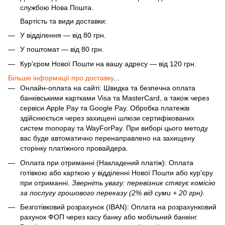
службою Нова Пошта.
Вартість та види доставки:
У відділення — від 80 грн.
У поштомат — від 80 грн.
Кур'єром Нової Пошти на вашу адресу — від 120 грн.
Більше інформації про доставку
...
Онлайн-оплата на сайті: Швидка та безпечна оплата
банківськими картками Visa та MasterCard, а також через
сервіси Apple Pay та Google Pay. Обробка платежів
здійснюється через захищені шлюзи сертифікованих
систем monopay та WayForPay. При виборі цього методу
вас буде автоматично перенаправлено на захищену
сторінку платіжного провайдера.
Оплата при отриманні (Накладений платіж): Оплата
готівкою або карткою у відділенні Нової Пошти або кур'єру
при отриманні.
Зверніть увагу: перевізник стягує комісію
за послугу грошового переказу (2% від суми + 20 грн).
Безготівковий розрахунок (IBAN): Оплата на розрахунковий
рахунок ФОП через касу банку або мобільний банкінг.