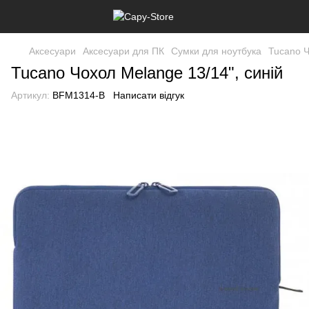
Аксесуари
Аксесуари для ПК
Сумки для ноутбука
Tucano Ч
Tucano Чохол Melange 13/14", синій
Артикул:
BFM1314-B
Написати відгук