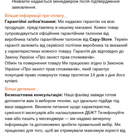
Реквізити надаються менеджером після підтвердження
замовлення.
Більше інформації про оплату...
Гарантійні зобов'язання:
Ми надаємо гарантію на всю
продукцію, представлену в нашому магазині. Кожен товар
супроводжується офіційним гарантійним талоном від
виробника та/або гарантійним талоном від
Capy-Store
. Термін
гарантії залежить від сервісної політики виробника та вказаний
у характеристиках кожного товару. Гарантія діє відповідно до
Закону України «Про захист прав споживачів».
Обмін та повернення товару Ми працюємо згідно із Законом
України «Про захист прав споживачів», який гарантує
покупцеві право повернути товар протягом 14 днів з дня його
купівлі.
Більш детально...
Безкоштовна консультація:
Наші фахівці завжди готові
допомогти вам із вибором техніки, що ідеально підійде під
ваші завдання. Виникли питання щодо характеристик,
сумісності аксесуарів або налаштування ДБЖ? Телефонуйте
нам або пишіть у месенджери — ми надамо вичерпну
інформацію та допоможемо зробити правильний вибір. Ми
працюємо для того, щоб ви отримували максимум користі від