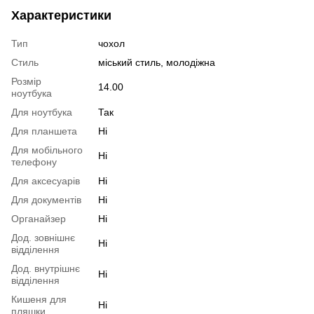
Характеристики
Тип
чохол
Стиль
міський стиль, молодіжна
Розмір
14.00
ноутбука
Для ноутбука
Так
Для планшета
Ні
Для мобільного
Ні
телефону
Для аксесуарів
Ні
Для документів
Ні
Органайзер
Ні
Дод. зовнішнє
Ні
відділення
Дод. внутрішнє
Ні
відділення
Кишеня для
Ні
пляшки