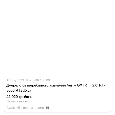
Артикул: GXTRT-3000IRT2UXL
Джерело безперебійного живлення Vertiv GXTRT (GXTRT-
3000IRT2UXL)
42 020 грн/шт.
Немає в наявності
Сумісний з генераторами
Ні