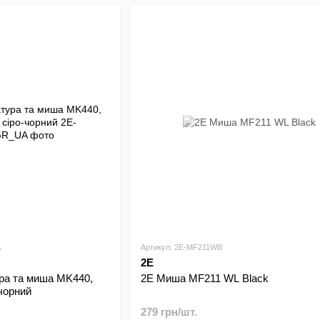
A
Артикул: 2E-MF211WB
2E
ура та миша MK440,
2E Миша MF211 WL Black
чорний
279 грн/шт.