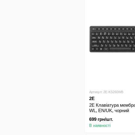
Артикул: 2E-KS260WB
2E
2E Клавіатура мембр
WL, EN/UK, чорний
699 грн/шт.
В наявності