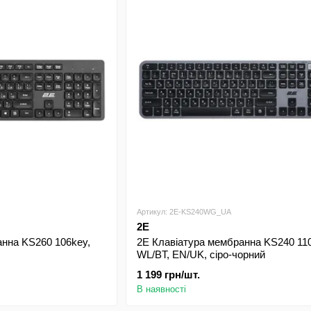
Артикул: 2E-KS240WG_UA
2E
анна KS260 106key,
2E Клавіатура мембранна KS240 110
WL/BT, EN/UK, сіро-чорний
1 199 грн/шт.
В наявності