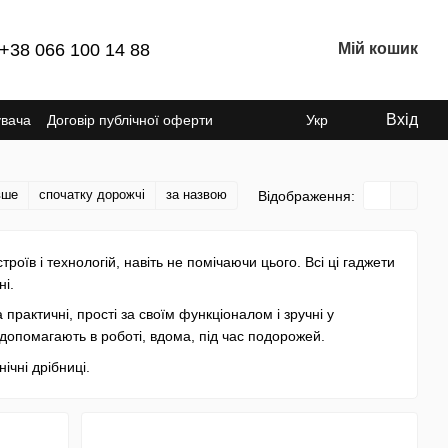
+38 066 100 14 88
Мій кошик
Вхід
увача
Договір публічної оферти
Укр
вше
спочатку дорожчі
за назвою
Відображення:
оїв і технологій, навіть не помічаючи цього. Всі ці гаджети
ні.
 практичні, прості за своїм функціоналом і зручні у
допомагають в роботі, вдома, під час подорожей.
ічні дрібниці.