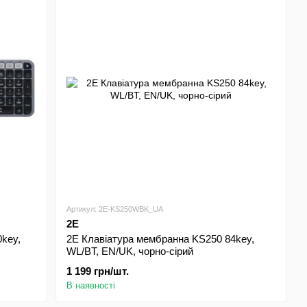
Артикул: 2E-KS250WBK_UA
2E
key,
2E Клавіатура мембранна KS250 84key,
WL/BT, EN/UK, чорно-сірий
1 199 грн/шт.
В наявності