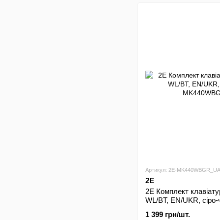
Артикул: 2E-MK440WBGR_U
2E
2E Комплект клавіат
WL/BT, EN/UKR, сіро-
1 399 грн/шт.