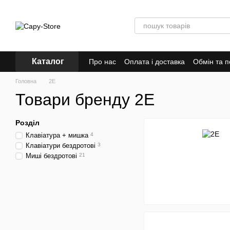
Перейти до основного контенту
Каталог
Про нас
Оплата і доставка
Обмін та 
Відгуки про магазин
Головна
2E
Товари бренду 2E
Розділ
Клавіатура + мишка
4
Клавіатури бездротові
3
Миші бездротові
21