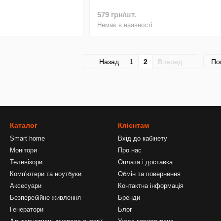
579 грн/шт.
Немає в наявності
Назад
1
2
Вперед
По
Каталог
Клієнтам
Smart home
Вхід до кабінету
Монітори
Про нас
Телевізори
Оплата і доставка
Комп'ютери та ноутбуки
Обмін та повернення
Аксесуари
Контактна інформація
Безперебійне живлення
Бренди
Генератори
Блог