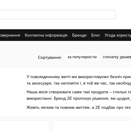
повернення
Контактна інформація
Бренди
Блог
Угода корист
за популярністю
спочатку деше
Сортування:
У повсякденному житті ми використовуємо безліч пристр
та аксесуари, так непомітні і, в той же час, так необхід
Наша місія створювати саме такі продукти – стильні та
використанні. Бренд 2Е пропонує рішення, які щодня 
Живіть легким та повним життям, а 2E подбає про техн