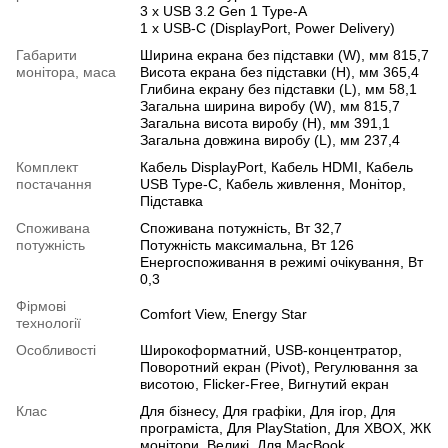
3 x USB 3.2 Gen 1 Type-A
1 х USB-C (DisplayPort, Power Delivery)
Габарити
Ширина екрана без підставки (W), мм 815,7
монітора, маса
Висота екрана без підставки (H), мм 365,4
Глибина екрану без підставки (L), мм 58,1
Загальна ширина виробу (W), мм 815,7
Загальна висота виробу (H), мм 391,1
Загальна довжина виробу (L), мм 237,4
Комплект
Кабель DisplayPort, Кабель HDMI, Кабель
постачання
USB Type-C, Кабель живлення, Монітор,
Підставка
Споживана
Споживана потужність, Вт 32,7
потужність
Потужність максимальна, Вт 126
Енергоспоживання в режимі очікування, Вт
0,3
Фірмові
Comfort View, Energy Star
технології
Особливості
Широкоформатний
,
USB-концентратор
,
Поворотний екран (Pivot)
,
Регулювання за
висотою
,
Flicker-Free
,
Вигнутий екран
Клас
Для бізнесу
,
Для графіки
,
Для ігор
,
Для
програміста
,
Для PlayStation
,
Для XBOX
,
ЖК
монітори
,
Великі
,
Для MacBook