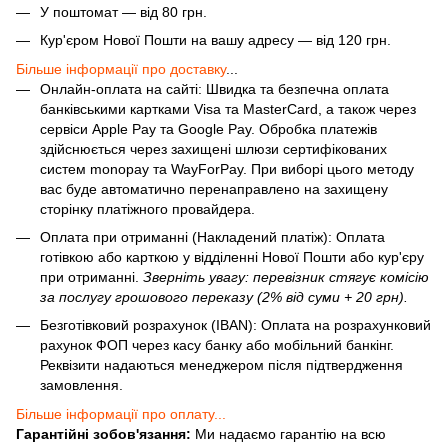
У поштомат — від 80 грн.
Кур'єром Нової Пошти на вашу адресу — від 120 грн.
Більше інформації про доставку
...
Онлайн-оплата на сайті: Швидка та безпечна оплата
банківськими картками Visa та MasterCard, а також через
сервіси Apple Pay та Google Pay. Обробка платежів
здійснюється через захищені шлюзи сертифікованих
систем monopay та WayForPay. При виборі цього методу
вас буде автоматично перенаправлено на захищену
сторінку платіжного провайдера.
Оплата при отриманні (Накладений платіж): Оплата
готівкою або карткою у відділенні Нової Пошти або кур'єру
при отриманні.
Зверніть увагу: перевізник стягує комісію
за послугу грошового переказу (2% від суми + 20 грн).
Безготівковий розрахунок (IBAN): Оплата на розрахунковий
рахунок ФОП через касу банку або мобільний банкінг.
Реквізити надаються менеджером після підтвердження
замовлення.
Більше інформації про оплату...
Гарантійні зобов'язання:
Ми надаємо гарантію на всю