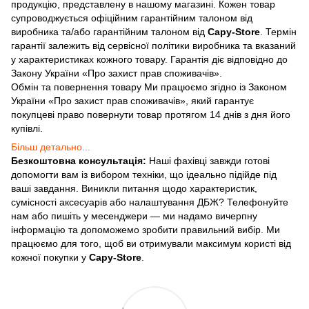
продукцію, представлену в нашому магазині. Кожен товар
супроводжується офіційним гарантійним талоном від
виробника та/або гарантійним талоном від
Capy-Store
. Термін
гарантії залежить від сервісної політики виробника та вказаний
у характеристиках кожного товару. Гарантія діє відповідно до
Закону України «Про захист прав споживачів».
Обмін та повернення товару Ми працюємо згідно із Законом
України «Про захист прав споживачів», який гарантує
покупцеві право повернути товар протягом 14 днів з дня його
купівлі.
Більш детально...
Безкоштовна консультація:
Наші фахівці завжди готові
допомогти вам із вибором техніки, що ідеально підійде під
ваші завдання. Виникли питання щодо характеристик,
сумісності аксесуарів або налаштування ДБЖ? Телефонуйте
нам або пишіть у месенджери — ми надамо вичерпну
інформацію та допоможемо зробити правильний вибір. Ми
працюємо для того, щоб ви отримували максимум користі від
кожної покупки у
Capy-Store
.