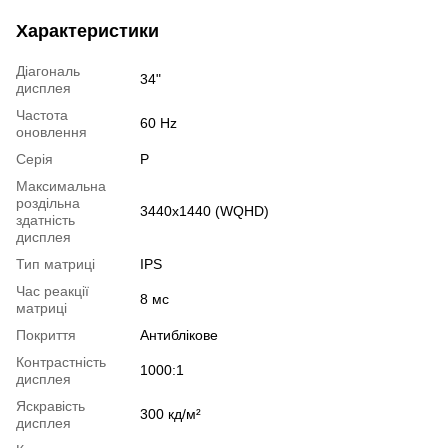
Характеристики
Діагональ
34"
дисплея
Частота
60 Hz
оновлення
Серія
Р
Максимальна
роздільна
3440x1440 (WQHD)
здатність
дисплея
Тип матриці
IPS
Час реакції
8 мс
матриці
Покриття
Антиблікове
Контрастність
1000:1
дисплея
Яскравість
300 кд/м²
дисплея