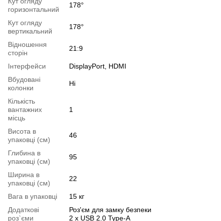
Кут огляду
178°
горизонтальний
Кут огляду
178°
вертикальний
Відношення
21:9
сторін
Інтерфейси
DisplayPort, HDMI
Вбудовані
Ні
колонки
Кількість
вантажних
1
місць
Висота в
46
упаковці (см)
Глибина в
95
упаковці (см)
Ширина в
22
упаковці (см)
Вага в упаковці
15 кг
Додаткові
Роз'єм для замку безпеки
роз`єми
2 x USB 2.0 Type-A