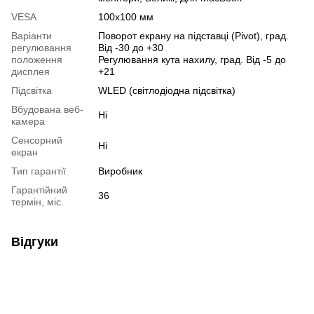
VESA
100х100 мм
Варіанти
Поворот екрану на підставці (Pivot), град.
регулювання
Від -30 до +30
положення
Регулювання кута нахилу, град. Від -5 до
дисплея
+21
Підсвітка
WLED (світлодіодна підсвітка)
Вбудована веб-
Ні
камера
Сенсорний
Ні
екран
Тип гарантії
Виробник
Гарантійний
36
термін, міс.
Відгуки