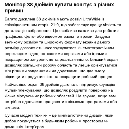
Монітор 38 дюймів купити коштує з різних
причин
Багато дисплеїв 38 дюймів мають дозвіл UltraWide із
співвідношенням сторін 21:9, що забезпечує кращу чіткість та
деталізацію зображення. Це особливо важливо для роботи з
графікою, фото- або відеомонтажем та іграми. Завдяки
великому розміру та широкому формату екрани даного
розміру дозволяють насолоджуватися кінематографічним
переглядом відео, потоковими сервісами або іграми з
покращеною зануреністю та реалістичністю. Більший екран
дозволяє збільшити робочу область та легше орієнтуватися
між різними завданнями чи додатками, що дає змогу
підвищити продуктивність та покращити робочий процес.
Найчастіше екран 38 дюймів діагональ підтримує функцію
мультиплексування, що дозволяє розділити поверхню на
кілька віртуальних робочих областей. Це зручно, якщо вам
потрібно одночасно працювати з кількома програмами або
вікнами.
Сучасні моделі техніки – це мінімалістичний дизайн, який
добре поєднується з будь-яким робочим простором чи
домашнім інтер'єром.