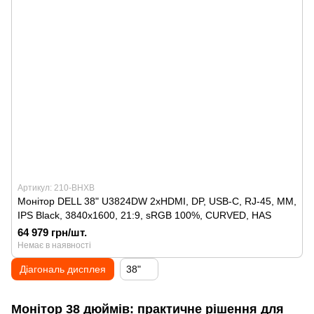
Артикул: 210-BHXB
Монітор DELL 38" U3824DW 2xHDMI, DP, USB-C, RJ-45, MM,
IPS Black, 3840x1600, 21:9, sRGB 100%, CURVED, HAS
64 979 грн/шт.
Немає в наявності
Діагональ дисплея
38"
Монітор 38 дюймів: практичне рішення для