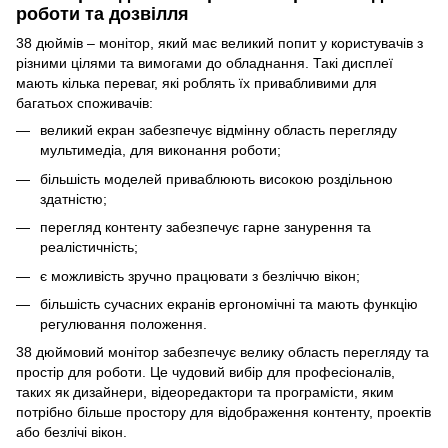
роботи та дозвілля
38 дюймів – монітор, який має великий попит у користувачів з
різними цілями та вимогами до обладнання. Такі дисплеї
мають кілька переваг, які роблять їх привабливими для
багатьох споживачів:
великий екран забезпечує відмінну область перегляду
мультимедіа, для виконання роботи;
більшість моделей приваблюють високою роздільною
здатністю;
перегляд контенту забезпечує гарне занурення та
реалістичність;
є можливість зручно працювати з безліччю вікон;
більшість сучасних екранів ергономічні та мають функцію
регулювання положення.
38 дюймовий монітор забезпечує велику область перегляду та
простір для роботи. Це чудовий вибір для професіоналів,
таких як дизайнери, відеоредактори та програмісти, яким
потрібно більше простору для відображення контенту, проектів
або безлічі вікон.