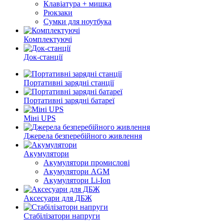
Клавіатура + мишка
Рюкзаки
Сумки для ноутбука
Комплектуючі
Док-станції
Портативні зарядні станції
Портативні зарядні батареї
Міні UPS
Джерела безперебійного живлення
Акумулятори
Акумулятори промислові
Акумулятори AGM
Акумулятори Li-Ion
Аксесуари для ДБЖ
Стабілізатори напруги