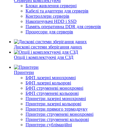
Серверні комплектуючі
Блоки живлення серверні
Кабелі та адаптери для серверів
Контроллери серверів
Накопичувачі HDD і SSD
Память оперативна DDR для серверів
Процесори для серверів
Дискові системи зберігання даних
Опції і комплектуючі для СЗД
Принтери
БФП лазерні монохромні
БФП лазерні кольорові
БФП струменеві монохромні
БФП струменеві кольорові
Принетри лазерні монохромні
Принтери лазерні кольорові
Принтери прямого термодруку
Принтери струменеві монохромні
Принетри струменеві кольорові
Принтери сублімаційні