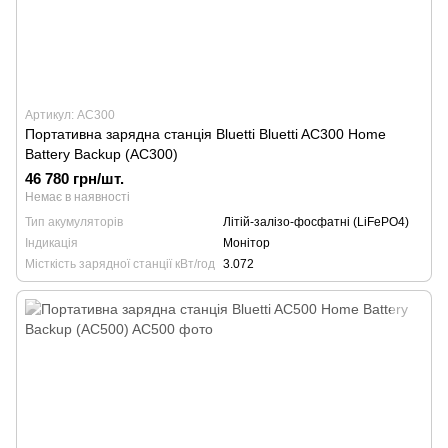
Артикул: AC300
Портативна зарядна станція Bluetti Bluetti AC300 Home
Battery Backup (AC300)
46 780 грн/шт.
Немає в наявності
Тип акумуляторів
Літій-залізо-фосфатні (LiFePO4)
Індикація
Монітор
Місткість зарядної станції кВт/год
3.072