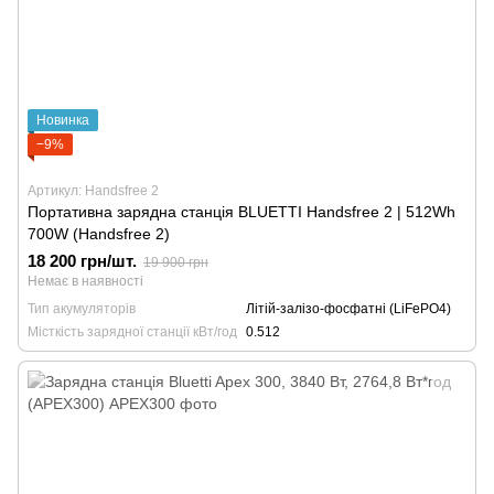
Новинка
−9%
Артикул: Handsfree 2
Портативна зарядна станція BLUETTI Handsfree 2 | 512Wh
700W (Handsfree 2)
18 200 грн/шт.
19 900 грн
Немає в наявності
Тип акумуляторів
Літій-залізо-фосфатні (LiFePO4)
Місткість зарядної станції кВт/год
0.512