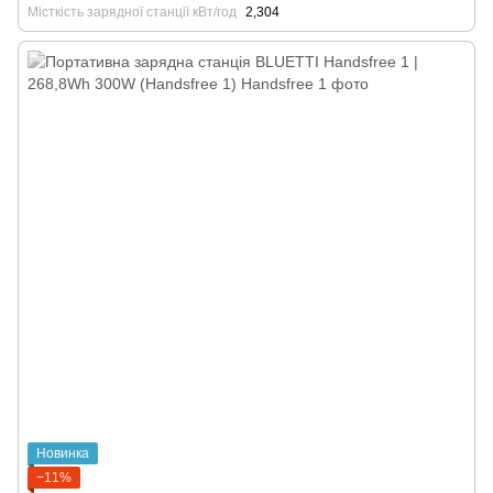
Місткість зарядної станції кВт/год
2,304
Новинка
−11%