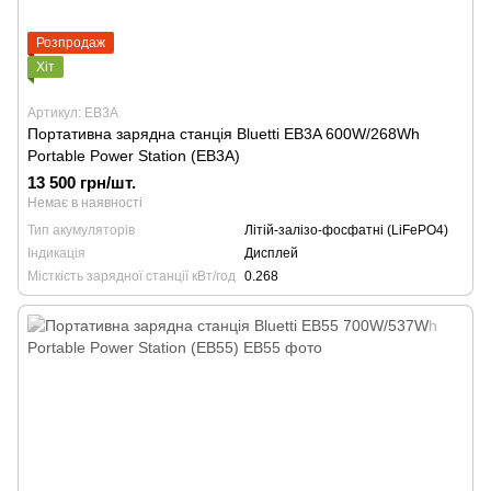
Розпродаж
Хіт
Артикул: EB3A
Портативна зарядна станція Bluetti EB3A 600W/268Wh
Portable Power Station (EB3A)
13 500 грн/шт.
Немає в наявності
Тип акумуляторів
Літій-залізо-фосфатні (LiFePO4)
Індикація
Дисплей
Місткість зарядної станції кВт/год
0.268