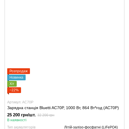
Розпродаж
Новинка
Хіт
−22%
Артикул: AC70P
Зарядна станція Bluetti AC70P, 1000 Вт, 864 Вт*год (AC70P)
25 200 грн/шт.
32 200 грн
В наявності
Тип акумуляторів
Літій-залізо-фосфатні (LiFePO4)