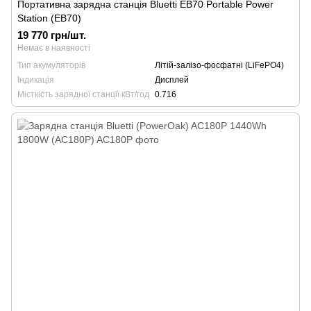
Портативна зарядна станція Bluetti EB70 Portable Power
Station (EB70)
19 770 грн/шт.
Немає в наявності
Тип акумуляторів
Літій-залізо-фосфатні (LiFePO4)
Індикація
Дисплей
Місткість зарядної станції кВт/год
0.716