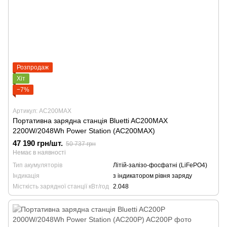
Розпродаж
Хіт
−7%
Артикул: AC200MAX
Портативна зарядна станція Bluetti AC200MAX
2200W/2048Wh Power Station (AC200MAX)
47 190 грн/шт.
50 737 грн
Немає в наявності
Тип акумуляторів
Літій-залізо-фосфатні (LiFePO4)
Індикація
з індикатором рівня заряду
Місткість зарядної станції кВт/год
2.048