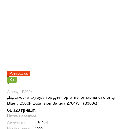
Розпродаж
Хіт
Артикул: B300k
Додатковий акумулятор для портативної зарядної станції
Bluetti B300k Expansion Battery 2764Wh (В300k)
61 320 грн/шт.
Немає в наявності
Акумулятор
LiFePo4
Кількість циклів
4000