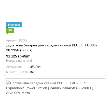
Новинка
Хіт
Артикул: B300s
Додаткова батарея для зарядної станції BLUETTI B300s
3072Wh (B300s)
91 125 грн/шт.
Немає в наявності
Акумулятор
LiFePo4
Кількість циклів
3500