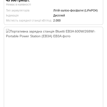
45 998 грн/шт.
Немає в наявності
Тип акумуляторів
Літій-залізо-фосфатні (LiFePO4)
Індикація
Дисплей
Місткість зарядної станції кВт/год
2.000