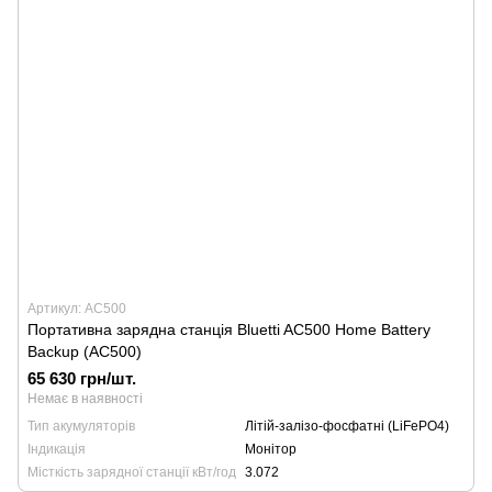
Артикул: AC500
Портативна зарядна станція Bluetti AC500 Home Battery
Backup (AC500)
65 630 грн/шт.
Немає в наявності
Тип акумуляторів
Літій-залізо-фосфатні (LiFePO4)
Індикація
Монітор
Місткість зарядної станції кВт/год
3.072