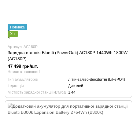
Новинка
Хіт
Артикул: AC180P
Зарядна станція Bluetti (PowerOak) AC180P 1440Wh 1800W
(AC180P)
47 499 грн/шт.
Немає в наявності
Тип акумуляторів
Літій-залізо-фосфатні (LiFePO4)
Індикація
Дисплей
Місткість зарядної станції кВт/год
1.44