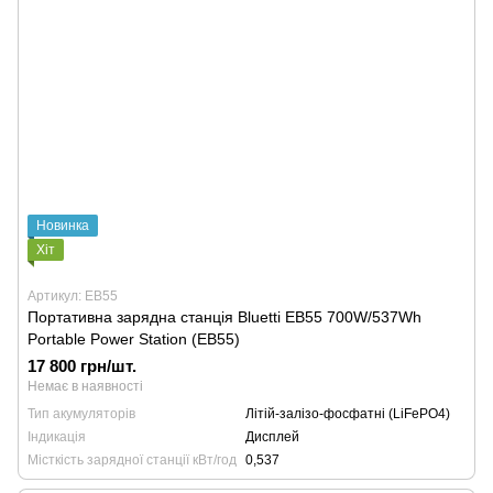
Новинка
Хіт
Артикул: EB55
Портативна зарядна станція Bluetti EB55 700W/537Wh
Portable Power Station (EB55)
17 800 грн/шт.
Немає в наявності
Тип акумуляторів
Літій-залізо-фосфатні (LiFePO4)
Індикація
Дисплей
Місткість зарядної станції кВт/год
0,537