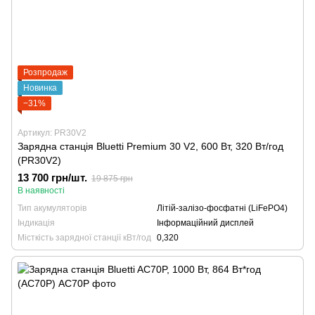
Розпродаж
Новинка
−31%
Артикул: PR30V2
Зарядна станція Bluetti Premium 30 V2, 600 Вт, 320 Вт/год
(PR30V2)
13 700 грн/шт.
19 875 грн
В наявності
Тип акумуляторів
Літій-залізо-фосфатні (LiFePO4)
Індикація
Інформаційний дисплей
Місткість зарядної станції кВт/год
0,320