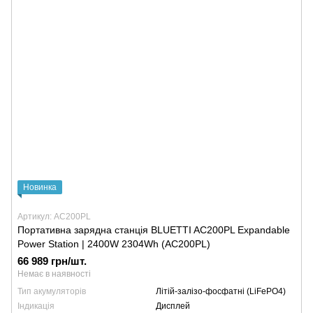
Новинка
Артикул: AC200PL
Портативна зарядна станція BLUETTI AC200PL Expandable
Power Station | 2400W 2304Wh (AC200PL)
66 989 грн/шт.
Немає в наявності
Тип акумуляторів
Літій-залізо-фосфатні (LiFePO4)
Індикація
Дисплей