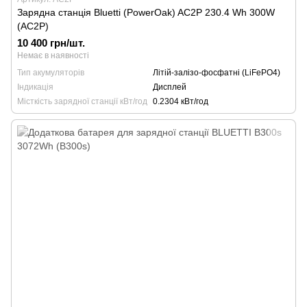
Зарядна станція Bluetti (PowerOak) AC2P 230.4 Wh 300W
(AC2P)
10 400 грн/шт.
Немає в наявності
Тип акумуляторів
Літій-залізо-фосфатні (LiFePO4)
Індикація
Дисплей
Місткість зарядної станції кВт/год
0.2304 кВт/год