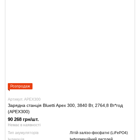
Розпродаж
Артикул: APEX300
Зарядна станція Bluetti Apex 300, 3840 Вт, 2764,8 Вт*год
(APEX300)
90 268 грн/шт.
Немає в наявності
Тип акумуляторів
Літій-залізо-фосфатні (LiFePO4)
Індикація
Інформаційний дисплей