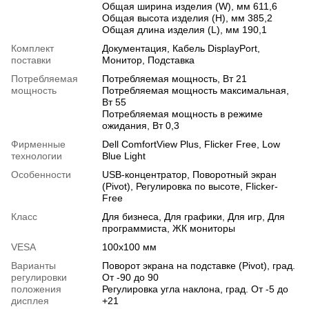
Общая ширина изделия (W), мм 611,6
Общая высота изделия (H), мм 385,2
Общая длина изделия (L), мм 190,1
Комплект
Документация, Кабель DisplayPort,
поставки
Монитор, Подставка
Потребляемая
Потребляемая мощность, Вт 21
мощность
Потребляемая мощность максимальная,
Вт 55
Потребляемая мощность в режиме
ожидания, Вт 0,3
Фирменные
Dell ComfortView Plus, Flicker Free, Low
технологии
Blue Light
Особенности
USB-концентратор
,
Поворотный экран
(Pivot)
,
Регулировка по высоте
,
Flicker-
Free
Класс
Для бизнеса
,
Для графики
,
Для игр
,
Для
программиста
,
ЖК мониторы
VESA
100х100 мм
Варианты
Поворот экрана на подставке (Pivot), град.
регулировки
От -90 до 90
положения
Регулировка угла наклона, град. От -5 до
дисплея
+21