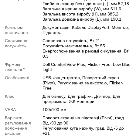
Глибина екрану без підставки (L), мм 52,18
Загальна ширина виробу (W), мм 611,6
Загальна висота виробу (H), мм 385,2
Загальна довжина виробу (L), мм 190,1
Комплект
Документація, Кабель DisplayPort, Монітор,
постачання
Підставка
Споживана
Споживана потужність, Вт 21
потужність
Потужність максимальна, Вт 55
Енергоспоживання в режимі очікування, Вт
0,3
Фірмові
Dell ComfortView Plus, Flicker Free, Low Blue
технології
Light
Особливості
USB-концентратор
,
Поворотний екран
(Pivot)
,
Регулювання за висотою
,
Flicker-
Free
Клас
Для бізнесу
,
Для графіки
,
Для ігор
,
Для
програміста
,
ЖК монітори
VESA
100х100 мм
Варіанти
Поворот екрану на підставці (Pivot), град.
регулювання
Від -90 до 90
положення
Регулювання кута нахилу, град. Від -5 до
дисплея
+21