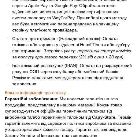
сервіси Apple Pay та Google Pay. Обробка платежів
здійснюється через захищені шлюзи сертифікованих
систем monopay та WayForPay. При виборі цього методу
вас буде автоматично перенаправлено на захищену
сторінку платіжного провайдера.
Оплата при отриманні (Накладений платіж): Оплата
готівкою або карткою у відділенні Нової Пошти або кур'єру
при отриманні.
Зверніть увагу: перевізник стягує комісію
за послугу грошового переказу (2% від суми + 20 грн).
Безготівковий розрахунок (IBAN): Оплата на розрахунковий
рахунок ФОП через касу банку або мобільний банкінг.
Реквізити надаються менеджером після підтвердження
замовлення.
Більше інформації про оплату...
Гарантійні зобов'язання:
Ми надаємо гарантію на всю
продукцію, представлену в нашому магазині. Кожен товар
супроводжується офіційним гарантійним талоном від
виробника та/або гарантійним талоном від
Capy-Store
. Термін
гарантії залежить від сервісної політики виробника та вказаний
у характеристиках кожного товару. Гарантія діє відповідно до
Закону України «Про захист прав споживачів».