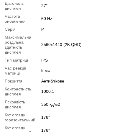
Діагональ
27"
дисплея
Частота
60 Hz
оновлення
Серія
Р
Максимальна
роздільна
2560x1440 (2K QHD)
здатність
дисплея
Тип матриці
IPS
Час реакції
5 мс
матриці
Покриття
Антиблікове
Контрастність
1000:1
дисплея
Яскравість
350 кд/м2
дисплея
Кут огляду
178°
горизонтальний
Кут огляду
178°