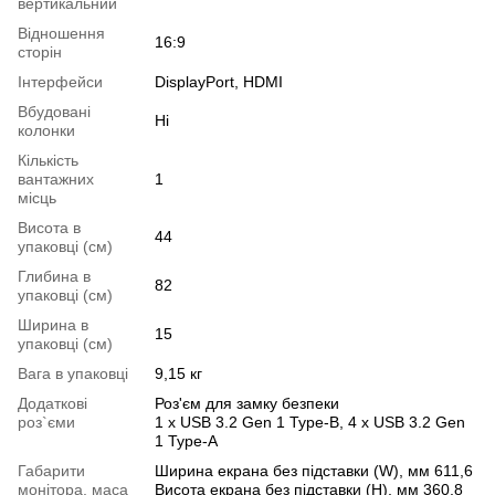
вертикальний
Відношення
16:9
сторін
Інтерфейси
DisplayPort, HDMI
Вбудовані
Ні
колонки
Кількість
вантажних
1
місць
Висота в
44
упаковці (см)
Глибина в
82
упаковці (см)
Ширина в
15
упаковці (см)
Вага в упаковці
9,15 кг
Додаткові
Роз'єм для замку безпеки
роз`єми
1 х USB 3.2 Gen 1 Type-B, 4 х USB 3.2 Gen
1 Type-A
Габарити
Ширина екрана без підставки (W), мм 611,6
монітора, маса
Висота екрана без підставки (H), мм 360,8