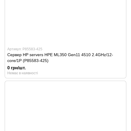
Артикул: P85583-425
Сервер HP servers HPE ML350 Gen11 4510 2.4GHz/12-
core/1P (P85583-425)
0 грн/шт.
Немає в наявності