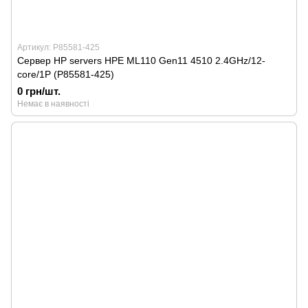
Артикул: P85581-425
Сервер HP servers HPE ML110 Gen11 4510 2.4GHz/12-
core/1P (P85581-425)
0 грн/шт.
Немає в наявності