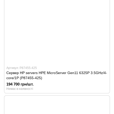
Артикул: P87455-425
Сервер HP servers HPE MicroServer Gen11 6325P 3.5GHz/4-
core/1P (P87455-425)
194 700 грн/шт.
Немає в наявності