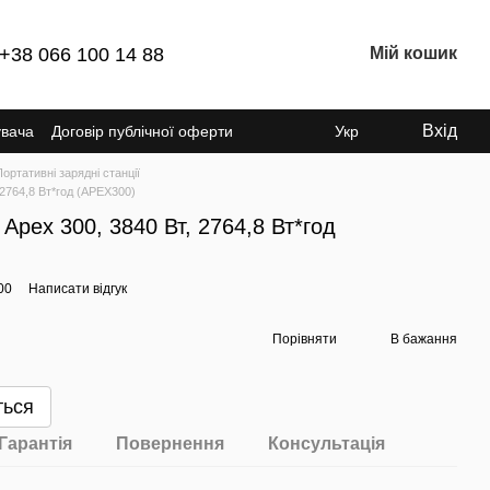
+38 066 100 14 88
Мій кошик
Вхід
увача
Договір публічної оферти
Укр
Портативні зарядні станції
, 2764,8 Вт*год (APEX300)
 Apex 300, 3840 Вт, 2764,8 Вт*год
00
Написати відгук
Порівняти
В бажання
ться
Гарантія
Повернення
Консультація