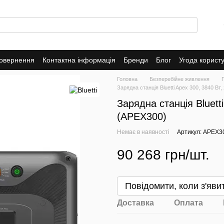
повернення
Контактна інформація
Бренди
Блог
Угода корист
Головна
Безперебійне живлення
Зарядна станція Bluetti Apex 300, 3840 Вт
Зарядна станція Bluetti
(APEX300)
Немає в наявності
Артикул: APEX3
90 268 грн/шт.
Повідомити, коли з'яви
Доставка
Оплата