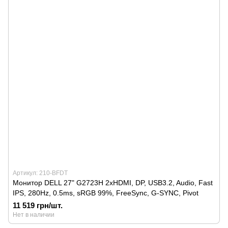
Артикул: 210-BFDT
Монитор DELL 27" G2723H 2xHDMI, DP, USB3.2, Audio, Fast
IPS, 280Hz, 0.5ms, sRGB 99%, FreeSync, G-SYNC, Pivot
11 519 грн/шт.
Нет в наличии